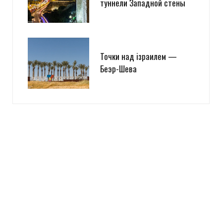
туннели Западной стены
Точки над iзраилем —
Беэр-Шева