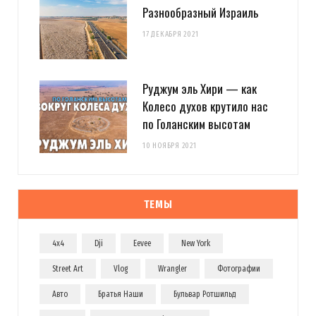
Разнообразный Израиль
17 ДЕКАБРЯ 2021
Руджум эль Хири — как
Колесо духов крутило нас
по Голанским высотам
10 НОЯБРЯ 2021
ТЕМЫ
4x4
Dji
Eevee
New York
Street Art
Vlog
Wrangler
Фотографии
Авто
Братья Наши
Бульвар Ротшильд