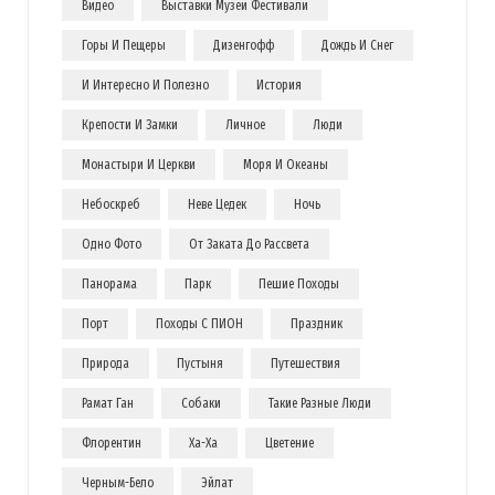
Видео
Выставки Музеи Фестивали
Горы И Пещеры
Дизенгофф
Дождь И Снег
И Интересно И Полезно
История
Крепости И Замки
Личное
Люди
Монастыри И Церкви
Моря И Океаны
Небоскреб
Неве Цедек
Ночь
Одно Фото
От Заката До Рассвета
Панорама
Парк
Пешие Походы
Порт
Походы С ПИОН
Праздник
Природа
Пустыня
Путешествия
Рамат Ган
Собаки
Такие Разные Люди
Флорентин
Ха-Ха
Цветение
Черным-Бело
Эйлат