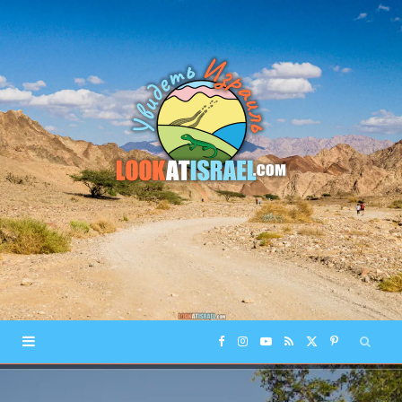
F
I
Y
R
X
P
a
n
o
S
(
i