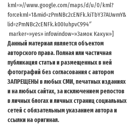
kml=»//www.google.com/maps/d/u/0/kml?
forcekml=1&mid=zPmNBc2cENFk.kiTbY37AUwmY&
lid=zPmNBc2cENFk.k00IuhpvC994″
marker=»yes» infowindow=»Замок Какун»]
Данный материал является объектом
авторского права. Полная или частичная
публикация статьи и размещенных в ней
фотографий без согласования с автором
ЗАПРЕЩЕНЫ в любых СМИ, печатных изданиях
и на любых сайтах, за исключением репостов
в личных блогах и личных страниц социальных
сетей с обязательным указанием автора и
ссылки на оригинал.