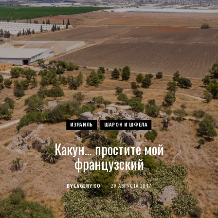
c
s
u
S
T
n
e
t
T
w
t
b
a
u
i
e
o
g
b
t
r
o
r
e
t
e
ИЗРАИЛЬ
ШАРОН И ШФЕЛА
k
a
e
s
Какун… простите мой
m
r
t
французский
)
BY
EVGENY KO
29 АВГУСТА 2017