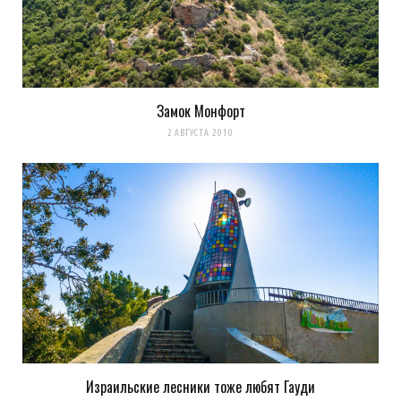
Замок Монфорт
Сохранить моё имя, email и адрес сайта в этом браузере для
2 АВГУСТА 2010
последующих моих комментариев.
Уведомить меня о новых комментариях по email.
Уведомлять меня о новых записях почтой.
Оповещать о новых
комментариях. А можно просто
подписаться на комментарии
Израильские лесники тоже любят Гауди