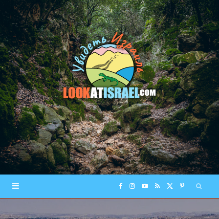
F
I
Y
R
X
P
a
n
o
S
(
i