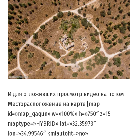
И для отложивших просмотр видео на потом
Месторасположение на карте [map
id=»map_qaqun» w=»100%» h=»750″ z=15
maptype=»HYBRID» lat=»32.35973″
lon=»34.99546″ kmlautofit=»no»