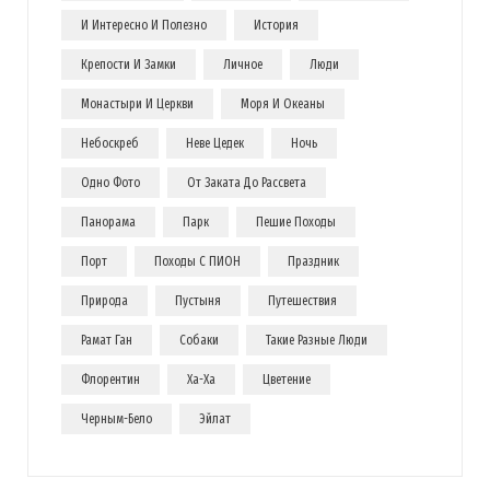
И Интересно И Полезно
История
Крепости И Замки
Личное
Люди
Монастыри И Церкви
Моря И Океаны
Небоскреб
Неве Цедек
Ночь
Одно Фото
От Заката До Рассвета
Панорама
Парк
Пешие Походы
Порт
Походы С ПИОН
Праздник
Природа
Пустыня
Путешествия
Рамат Ган
Собаки
Такие Разные Люди
Флорентин
Ха-Ха
Цветение
Черным-Бело
Эйлат