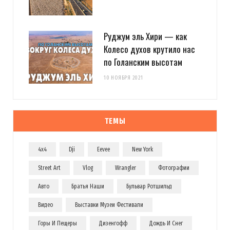
Руджум эль Хири — как
Колесо духов крутило нас
по Голанским высотам
10 НОЯБРЯ 2021
ТЕМЫ
4x4
Dji
Eevee
New York
Street Art
Vlog
Wrangler
Фотографии
Авто
Братья Наши
Бульвар Ротшильд
Видео
Выставки Музеи Фестивали
Горы И Пещеры
Дизенгофф
Дождь И Снег