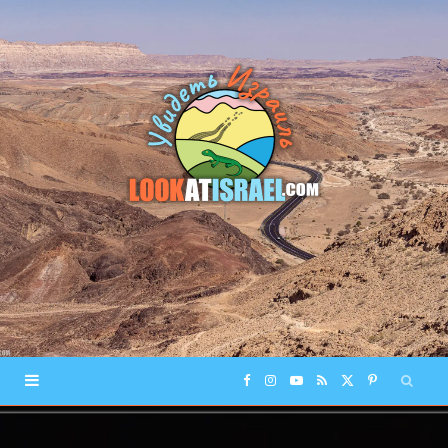
F
I
Y
R
X
P
a
n
o
S
(
i