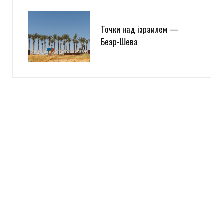
Точки над iзраилем —
Беэр-Шева