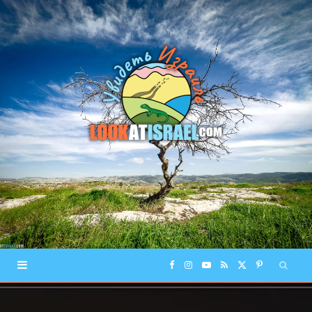
F
I
Y
R
X
P
a
n
o
S
(
i