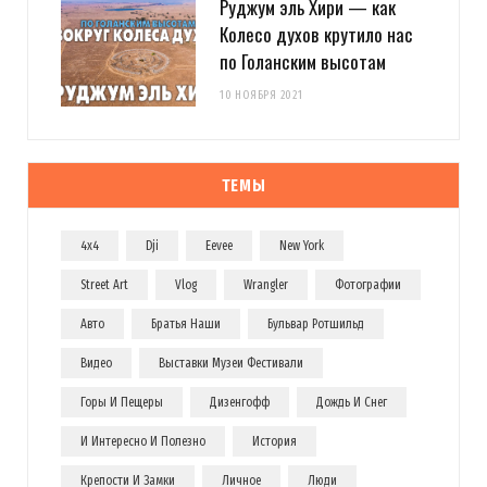
Руджум эль Хири — как
Колесо духов крутило нас
по Голанским высотам
10 НОЯБРЯ 2021
ТЕМЫ
4x4
Dji
Eevee
New York
Street Art
Vlog
Wrangler
Фотографии
Авто
Братья Наши
Бульвар Ротшильд
Видео
Выставки Музеи Фестивали
Горы И Пещеры
Дизенгофф
Дождь И Снег
И Интересно И Полезно
История
Крепости И Замки
Личное
Люди