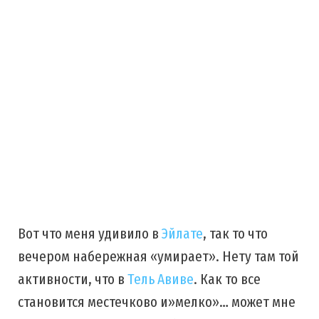
Вот что меня удивило в
Эйлате
, так то что
вечером набережная «умирает». Нету там той
активности, что в
Тель Авиве
. Как то все
становится местечково и»мелко»… может мне