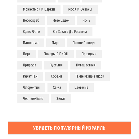
Монастыри И Церкви
Моря И Океаны
Небоскреб
Неве Цедек
Ночь
Одно Фото
От Заката До Рассвета
Панорама
Парк
Пешие Походы
Порт
Походы С ПИОН
Праздник
Природа
Пустыня
Путешествия
Рамат Ган
Собаки
Такие Разные Люди
Флорентин
Ха-Ха
Цветение
Черным-Бело
Эйлат
УВИДЕТЬ ПОПУЛЯРНЫЙ ИЗРАИЛЬ