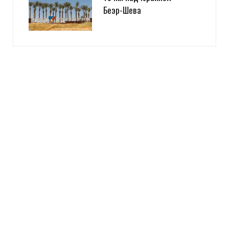
Беэр-Шева