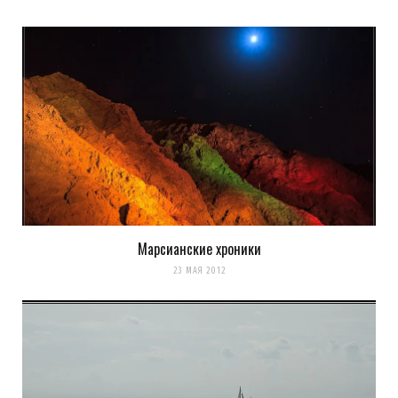
Elvis
REPLY
14 ЛЕТ AGO
Отличная сессия!
Загрузка...
Марсианские хроники
k0ev
REPLY
23 МАЯ 2012
14 ЛЕТ AGO
в тиши и пустоте Эйлата оставалось только его
фотографировать
спасиб