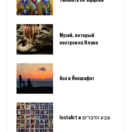
Музей, который
построила Илана
Аса и Йеошафат
InstaArt и צבע הדברים