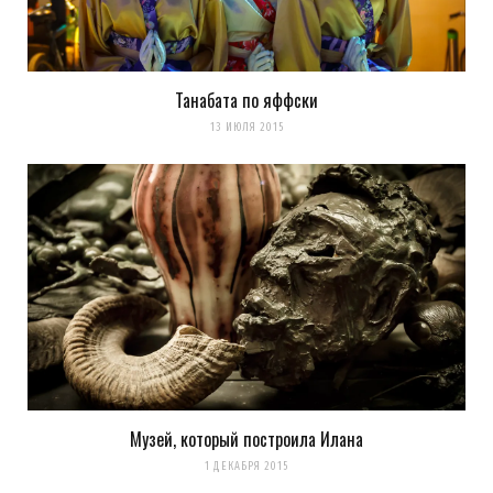
Танабата по яффски
Сохранить моё имя, email и адрес сайта в этом браузере для
13 ИЮЛЯ 2015
последующих моих комментариев.
Уведомить меня о новых комментариях по email.
Уведомлять меня о новых записях почтой.
Оповещать о новых
комментариях. А можно просто
подписаться на комментарии
Музей, который построила Илана
1 ДЕКАБРЯ 2015