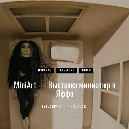
c
s
u
S
T
n
e
t
T
w
t
b
a
u
i
e
o
g
b
t
r
o
r
e
t
e
ИЗРАИЛЬ
ТЕЛЬ-АВИВ
ЯФФО
k
a
e
s
MiniArt — Выставка миниатюр в
m
r
t
Яффо
)
BY
EVGENY KO
4 ИЮЛЯ 2013