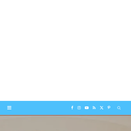
F
I
Y
R
X
P
a
n
o
S
(
i