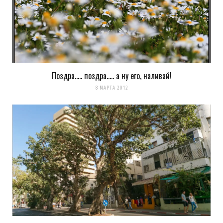
Поздра….. поздра….. а ну его, наливай!
8 МАРТА 2012