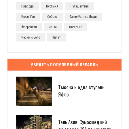
Природа
Пустыня
Путешествия
Рамат Ган
Собаки
Такие Разные Люди
Флорентин
Ха-Ха
Цветение
Черным-Бело
Эйлат
УВИДЕТЬ ПОПУЛЯРНЫЙ ИЗРАИЛЬ
Тысяча и одна ступень
Яффо
Тель Авив, Сумасшедший