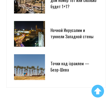
дом номер 181 или сколько
будет 1+1?
Ночной Иерусалим и
туннели Западной стены
Точки над iзраилем —
Беэр-Шева