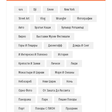
4x4
Dji
Eevee
New York
Street Art
Vlog
Wrangler
Фотографии
Авто
Братья Наши
Бульвар Ротшильд
Видео
Выставки Музеи Фестивали
Горы И Пещеры
Дизенгофф
Дождь И Снег
И Интересно И Полезно
История
Крепости И Замки
Личное
Люди
Монастыри И Церкви
Моря И Океаны
Небоскреб
Неве Цедек
Ночь
Одно Фото
От Заката До Рассвета
Панорама
Парк
Пешие Походы
Порт
Походы С ПИОН
Праздник