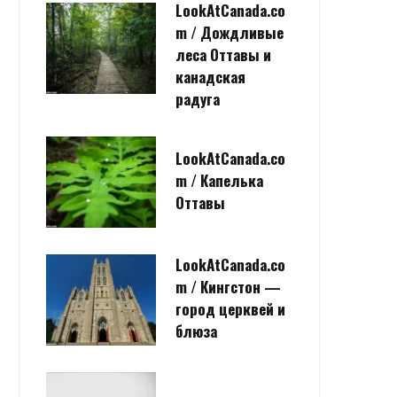
LookAtCanada.co
m / Дождливые
леса Оттавы и
канадская
радуга
LookAtCanada.co
m / Капелька
Оттавы
LookAtCanada.co
m / Кингстон —
город церквей и
блюза