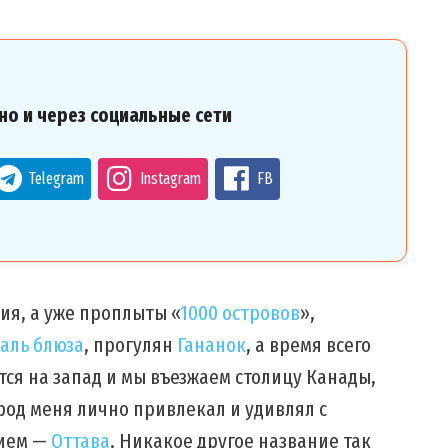
но и через социальные сети
Telegram
Instagram
FB
ия, а уже проплыты «
1000 островов
»,
аль блюза
, прогулян
Гананок
, а время всего
ится на запад и мы въезжаем столицу Канады,
ород меня лично привлекал и удивлял с
нием —
Оттава
. Никакое другое название так