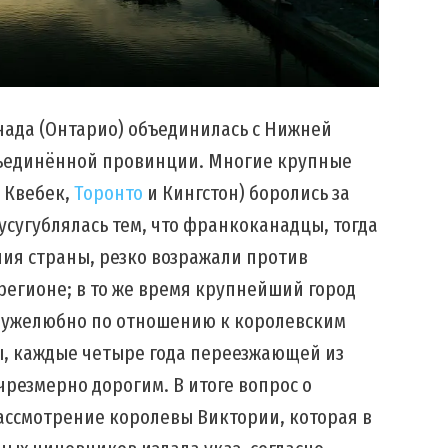
анада (Онтарио) объединилась с Нижней
объединённой провинции. Многие крупные
 Квебек,
Торонто
и Кингстон) боролись за
 усугублялась тем, что франкоканадцы, тогда
ия страны, резко возражали против
егионе; в то же время крупнейший город
ружелюбно по отношению к королевским
ы, каждые четыре года переезжающей из
чрезмерно дорогим. В итоге вопрос о
ассмотрение королевы Виктории, которая в