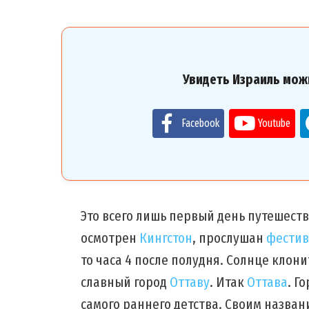
Увидеть Израиль мож
Facebook
Youtube
Это всего лишь первый день путешеств
осмотрен
Кингстон
, прослушан
фестив
то часа 4 после полудня. Солнце клон
славный город
Оттаву
. Итак
Оттава
. Г
самого раннего детства. Своим назва