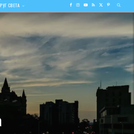
РУГ СВЕТА
F
I
Y
R
X
P
a
n
o
S
(
i
c
s
u
S
T
n
e
t
T
w
t
b
a
u
i
e
o
g
b
t
r
o
r
e
t
e
k
a
e
s
а
m
r
t
)