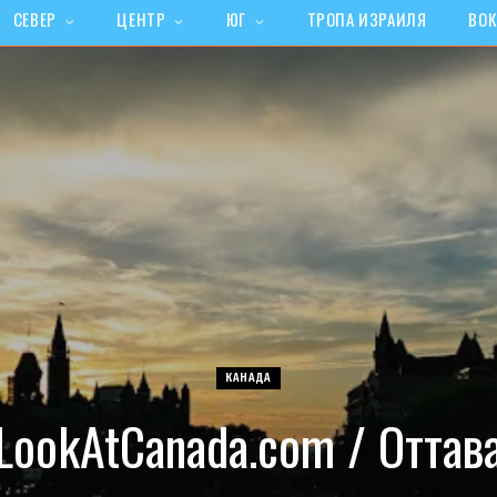
СЕВЕР
ЦЕНТР
ЮГ
ТРОПА ИЗРАИЛЯ
ВОК
КАНАДА
LookAtCanada.com / Оттав