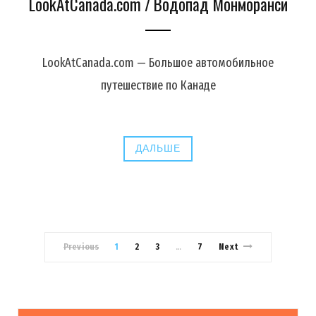
LookAtCanada.com / Водопад Монморанси
LookAtCanada.com — Большое автомобильное
путешествие по Канаде
ДАЛЬШЕ
Previous
1
2
3
7
Next
…