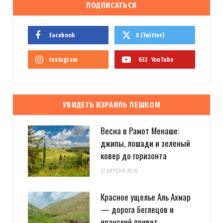
ПОДПИСАТЬСЯ
Facebook
X (Twitter)
Instagram
632
YouTube
УВИДЕТЬ ИЗРАИЛЬ ПЕШКОМ
Весна в Рамот Менаше:
джипы, лошади и зеленый
ковер до горизонта
27 АПРЕЛЯ 2026
Красное ущелье Аль Ахмар
— дорога беглецов и
иранский привет