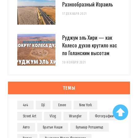
Разнообразный Израиль
17 ДЕКАБРЯ 2021
Руджум эль Хири — как
Колесо духов крутило нас
по Голанским высотам
10 НОЯБРЯ 2021
ТЕМЫ
4x4
Dji
Eevee
New York
Street Art
Vlog
Wrangler
Фотографии
Авто
Братья Наши
Бульвар Ротшильд