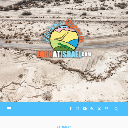
F
I
Y
R
X
P
a
n
o
S
(
i
CATEGORY