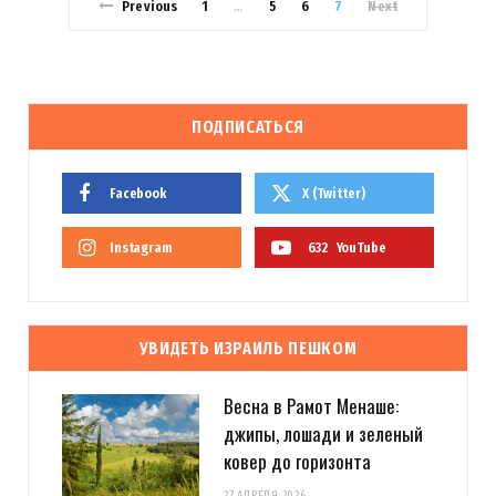
Previous
1
5
6
7
Next
…
ПОДПИСАТЬСЯ
Facebook
X (Twitter)
Instagram
632
YouTube
УВИДЕТЬ ИЗРАИЛЬ ПЕШКОМ
Весна в Рамот Менаше:
джипы, лошади и зеленый
ковер до горизонта
27 АПРЕЛЯ 2026