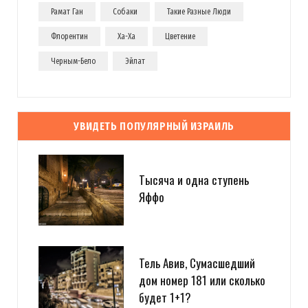
Рамат Ган
Собаки
Такие Разные Люди
Флорентин
Ха-Ха
Цветение
Черным-Бело
Эйлат
УВИДЕТЬ ПОПУЛЯРНЫЙ ИЗРАИЛЬ
Тысяча и одна ступень
Яффо
Тель Авив, Сумасшедший
дом номер 181 или сколько
будет 1+1?