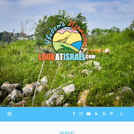
F
I
Y
R
X
P
a
n
o
S
(
i
CATEGORY