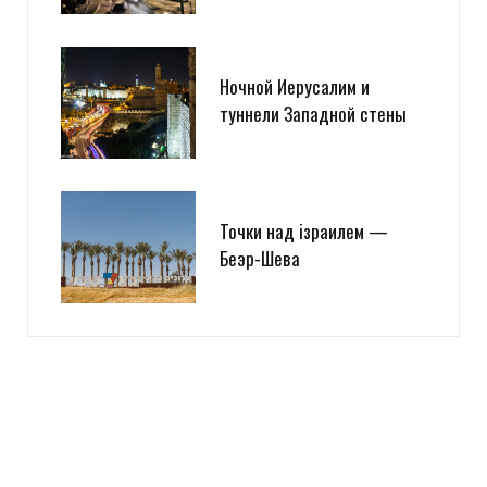
Ночной Иерусалим и
туннели Западной стены
Точки над iзраилем —
Беэр-Шева