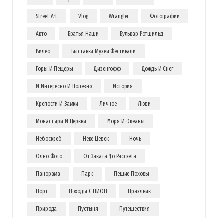
Street Art
Vlog
Wrangler
Фотографии
Авто
Братья Наши
Бульвар Ротшильд
Видео
Выставки Музеи Фестивали
Горы И Пещеры
Дизенгофф
Дождь И Снег
И Интересно И Полезно
История
Крепости И Замки
Личное
Люди
Монастыри И Церкви
Моря И Океаны
Небоскреб
Неве Цедек
Ночь
Одно Фото
От Заката До Рассвета
Панорама
Парк
Пешие Походы
Порт
Походы С ПИОН
Праздник
Природа
Пустыня
Путешествия