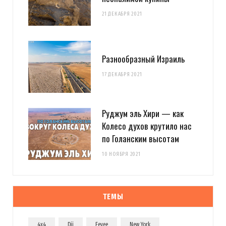
21 ДЕКАБРЯ 2021
Разнообразный Израиль
17 ДЕКАБРЯ 2021
Руджум эль Хири — как
Колесо духов крутило нас
по Голанским высотам
10 НОЯБРЯ 2021
ТЕМЫ
4x4
Dji
Eevee
New York