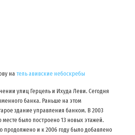
ову на
тель авивские небоскребы
чении улиц Герцель и Ихуда Леви. Сегодня
именного банка. Раньше на этом
тарое здание управления банком. В 2003
о месте было построено 13 новых этажей.
о продолжено и к 2006 году было добавлено