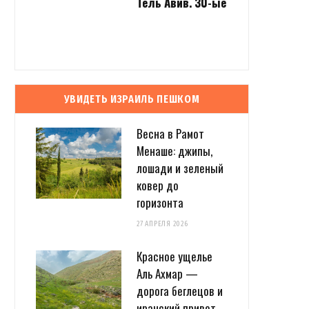
Тель Авив. 30-ые
УВИДЕТЬ ИЗРАИЛЬ ПЕШКОМ
Весна в Рамот
Менаше: джипы,
лошади и зеленый
ковер до
горизонта
27 АПРЕЛЯ 2026
Красное ущелье
Аль Ахмар —
дорога беглецов и
иранский привет