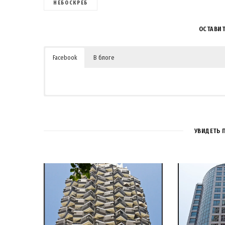
НЕБОСКРЕБ
ОСТАВИ
Facebook
В блоге
1
УВИДЕТЬ 
Elvis
13 ЛЕТ AGO
Не хило!
ЗЫ: Your comment was a bit too short. Please go