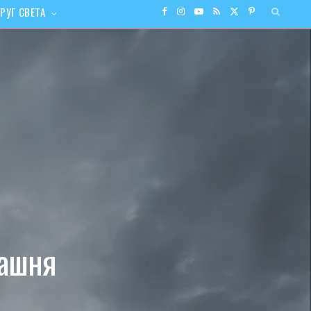
РУГ СВЕТА
F
I
Y
R
X
P
a
n
o
S
(
i
c
s
u
S
T
n
e
t
T
w
t
b
a
u
i
e
o
g
b
t
r
o
r
e
t
e
Башня
k
a
e
s
m
r
t
)