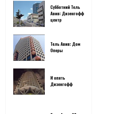
Субботний Тель
Авив: Дизенгофф
центр
Тель Авив: Дом
Оперы
И опять
Дизенгофф