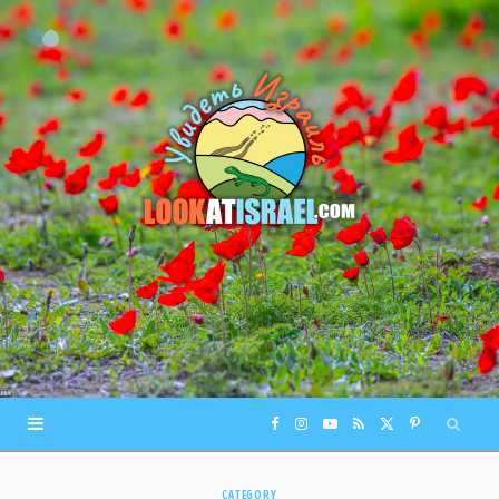
F
I
Y
R
X
P
a
n
o
S
(
i
CATEGORY