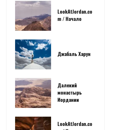
LookAtJordan.co
m / Начало
Джабаль Харун
Далекий
монастырь
Иордании
LookAtJordan.co