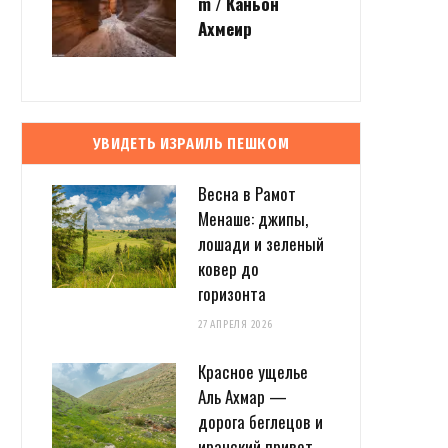
m / Каньон
Ахмеир
УВИДЕТЬ ИЗРАИЛЬ ПЕШКОМ
Весна в Рамот
Менаше: джипы,
лошади и зеленый
ковер до
горизонта
27 АПРЕЛЯ 2026
Красное ущелье
Аль Ахмар —
дорога беглецов и
иранский привет