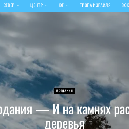
СЕВЕР
ЦЕНТР
ЮГ
ТРОПА ИЗРАИЛЯ
ВОК
ИОРДАНИЯ
рдания — И на камнях рас
деревья