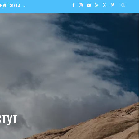
РУГ СВЕТА
F
I
Y
R
X
P
a
n
o
S
(
i
c
s
u
S
T
n
e
t
T
w
t
b
a
u
i
e
o
g
b
t
r
o
r
e
t
e
тут
k
a
e
s
m
r
t
)