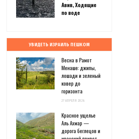
Авив, Ходящие
по воде
УВИДЕТЬ ИЗРАИЛЬ ПЕШКОМ
Весна в Рамот
Менаше: джипы,
лошади и зеленый
ковер до
горизонта
27 АПРЕЛЯ 2026
Красное ущелье
Аль Ахмар —
дорога беглецов и
иранский привет