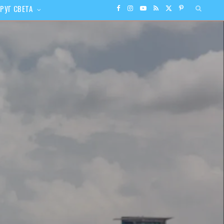
РУГ СВЕТА
F
I
Y
R
X
P
a
n
o
S
(
i
c
s
u
S
T
n
e
t
T
w
t
b
a
u
i
e
o
g
b
t
r
o
r
e
t
e
k
a
e
s
m
r
t
)