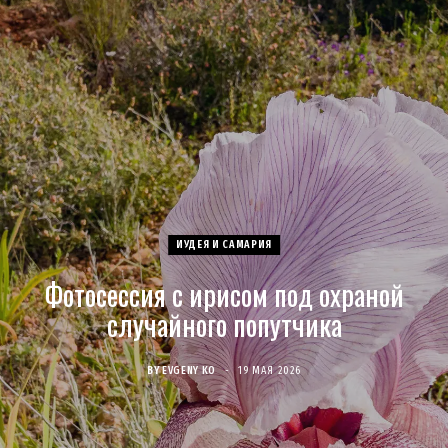
c
s
u
S
T
n
e
t
T
w
t
b
a
u
i
e
o
g
b
t
r
o
r
e
t
e
ИУДЕЯ И САМАРИЯ
k
a
e
s
Фотосессия с ирисом под охраной
m
r
t
случайного попутчика
)
BY
EVGENY KO
19 МАЯ 2026