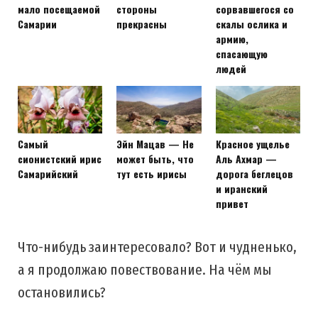
мало посещаемой
стороны
сорвавшегося со
Самарии
прекрасны
скалы ослика и
армию,
спасающую
людей
Самый
Эйн Мацав — Не
Красное ущелье
сионистский ирис
может быть, что
Аль Ахмар —
Самарийский
тут есть ирисы
дорога беглецов
и иранский
привет
Что-нибудь заинтересовало? Вот и чудненько,
а я продолжаю повествование. На чём мы
остановились?