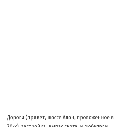
Дороги (привет, шоссе Алон, проложенное в
70-х), застройка, выпас скота, и любители