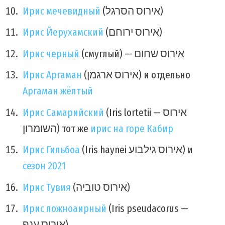
Ирис мечевидный
(אירוס הסרגל)
Ирис Йерухамский
(אירוס ירוחם)
Ирис черный
(смуглый) — אירוס שחום
Ирис Аргаман
(אירוס ארגמן) и отдельно
Аргаман жёлтый
Ирис Самарийский
(Iris lortetii — אירוס
השומרון) тот же
ирис на горе Кабир
Ирис Гильбоа
(Iris haynei אירוס גילבוע) и
сезон 2021
Ирис Тувия
(אירוס טוביה)
Ирис ложноаирный
(Iris pseudacorus —
אירוס ענף)