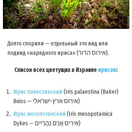
Долго спорили — отдельный это вид или
подвид «нарядного ириса» (אירוס הדור).
Список всех цветущих в Израиле
ирисов
:
Ирис палестинский
(Iris palaestina (Baker)
Boiss — אירוס ארץ-ישראלי)
Ирис месопотамский
(Iris mesopotamica
Dykes — אִירִיס אֲרַם נַהֲרַיִים)