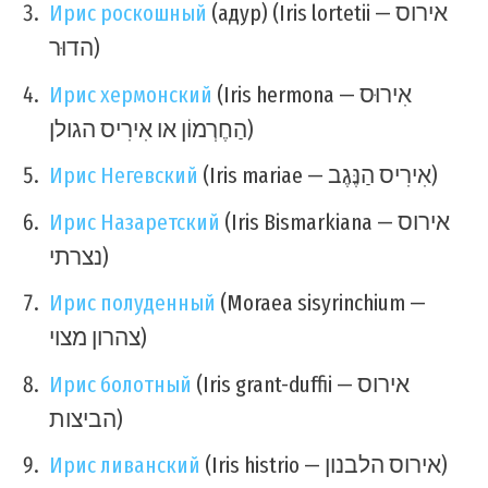
Ирис роскошный
(адур) (Iris lortetii — אירוס
הדוּר)
Ирис хермонский
(Iris hermona — אִירוּס
הַחֶרְמוֹן או אִירִיס הגולן)
Ирис Негевский
(Iris mariae — אִירִיס הַנֶּגֶב)
Ирис Назаретский
(Iris Bismarkiana — אירוס
נצרתי)
Ирис полуденный
(Moraea sisyrinchium —
צהרון מצוי)
Ирис болотный
(Iris grant-duffii — אירוס
הביצות)
Ирис ливанский
(Iris histrio — אירוס הלבנון)