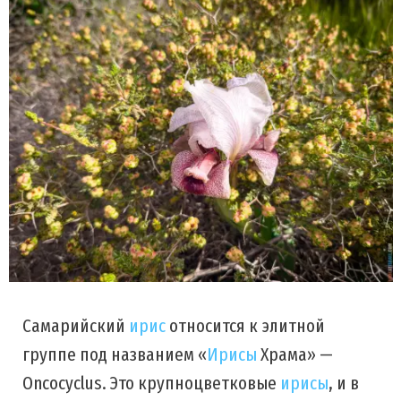
Самарийский
ирис
относится к элитной
группе под названием «
Ирисы
Храма» —
Oncocyclus. Это крупноцветковые
ирисы
, и в