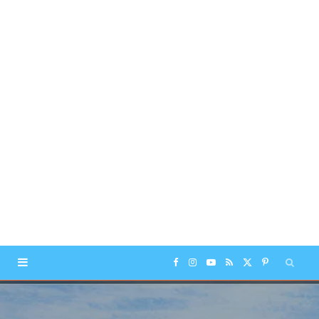
F
I
Y
R
X
P
a
n
o
S
(
i