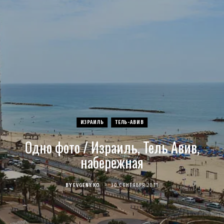
c
s
u
S
T
n
e
t
T
w
t
b
a
u
i
e
o
g
b
t
r
o
r
e
t
e
ИЗРАИЛЬ
ТЕЛЬ-АВИВ
k
a
e
s
Одно фото / Израиль, Тель Авив,
m
r
t
набережная
)
BY
EVGENY KO
30 СЕНТЯБРЯ 2011