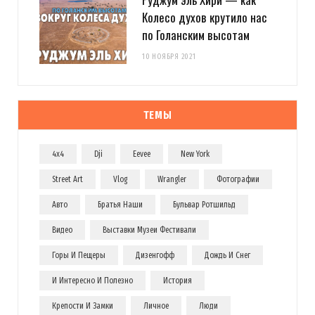
Колесо духов крутило нас
по Голанским высотам
10 НОЯБРЯ 2021
ТЕМЫ
4x4
Dji
Eevee
New York
Street Art
Vlog
Wrangler
Фотографии
Авто
Братья Наши
Бульвар Ротшильд
Видео
Выставки Музеи Фестивали
Горы И Пещеры
Дизенгофф
Дождь И Снег
И Интересно И Полезно
История
Крепости И Замки
Личное
Люди