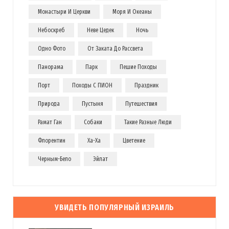
Монастыри И Церкви
Моря И Океаны
Небоскреб
Неве Цедек
Ночь
Одно Фото
От Заката До Рассвета
Панорама
Парк
Пешие Походы
Порт
Походы С ПИОН
Праздник
Природа
Пустыня
Путешествия
Рамат Ган
Собаки
Такие Разные Люди
Флорентин
Ха-Ха
Цветение
Черным-Бело
Эйлат
УВИДЕТЬ ПОПУЛЯРНЫЙ ИЗРАИЛЬ