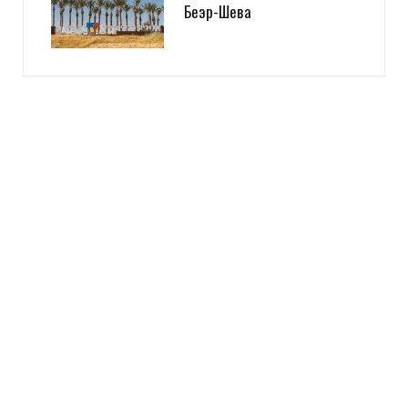
Беэр-Шева