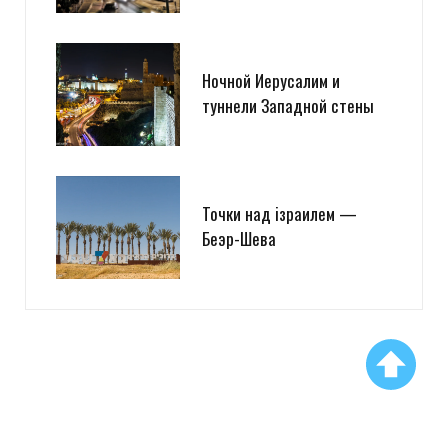
Ночной Иерусалим и
туннели Западной стены
Точки над iзраилем —
Беэр-Шева