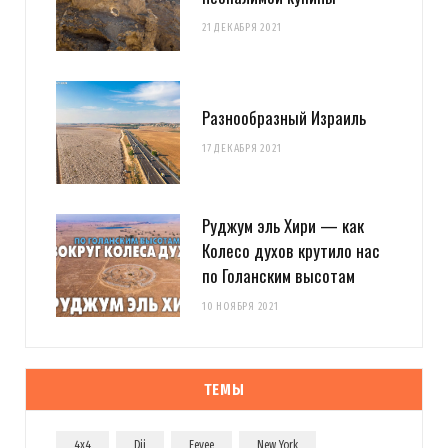
21 ДЕКАБРЯ 2021
Разнообразный Израиль
17 ДЕКАБРЯ 2021
Руджум эль Хири — как
Колесо духов крутило нас
по Голанским высотам
10 НОЯБРЯ 2021
ТЕМЫ
4x4
Dji
Eevee
New York