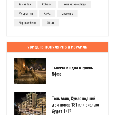
Рамат Ган
Собаки
Такие Разные Люди
Флорентин
Ха-Ха
Цветение
Черным-Бело
Эйлат
УВИДЕТЬ ПОПУЛЯРНЫЙ ИЗРАИЛЬ
Тысяча и одна ступень
Яффо
Тель Авив, Сумасшедший
дом номер 181 или сколько
будет 1+1?