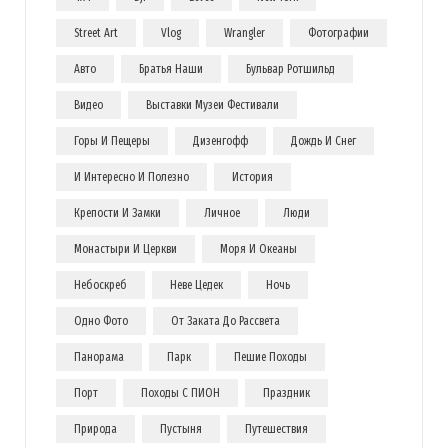
Street Art
Vlog
Wrangler
Фотографии
Авто
Братья Наши
Бульвар Ротшильд
Видео
Выставки Музеи Фестивали
Горы И Пещеры
Дизенгофф
Дождь И Снег
И Интересно И Полезно
История
Крепости И Замки
Личное
Люди
Монастыри И Церкви
Моря И Океаны
Небоскреб
Неве Цедек
Ночь
Одно Фото
От Заката До Рассвета
Панорама
Парк
Пешие Походы
Порт
Походы С ПИОН
Праздник
Природа
Пустыня
Путешествия