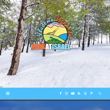
F
I
Y
R
X
P
a
n
o
S
(
i