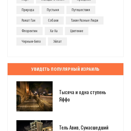
Природа
Пустыня
Путешествия
Рамат Ган
Собаки
Такие Разные Люди
Флорентин
Ха-Ха
Цветение
Черным-Бело
Эйлат
УВИДЕТЬ ПОПУЛЯРНЫЙ ИЗРАИЛЬ
Тысяча и одна ступень
Яффо
Тель Авив, Сумасшедший