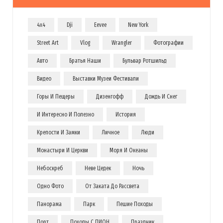
4x4
Dji
Eevee
New York
Street Art
Vlog
Wrangler
Фотографии
Авто
Братья Наши
Бульвар Ротшильд
Видео
Выставки Музеи Фестивали
Горы И Пещеры
Дизенгофф
Дождь И Снег
И Интересно И Полезно
История
Крепости И Замки
Личное
Люди
Монастыри И Церкви
Моря И Океаны
Небоскреб
Неве Цедек
Ночь
Одно Фото
От Заката До Рассвета
Панорама
Парк
Пешие Походы
Порт
Походы С ПИОН
Праздник