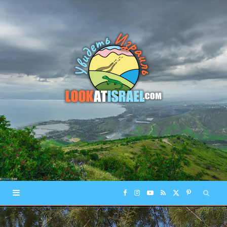
F
I
Y
R
X
P
a
n
o
S
(
i