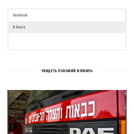
Facebook
В блоге
4
КОММЕНТАРИЯ
УВИДЕТЬ ПОХОЖИЙ ИЗРАИЛЬ
ИраКо
REPLY
15 ЛЕТ AGO
Хочу винтовые лестницы и патио! И чтобы спать открытым
небом!
И все выходец из Украины!После того, как все талантливые