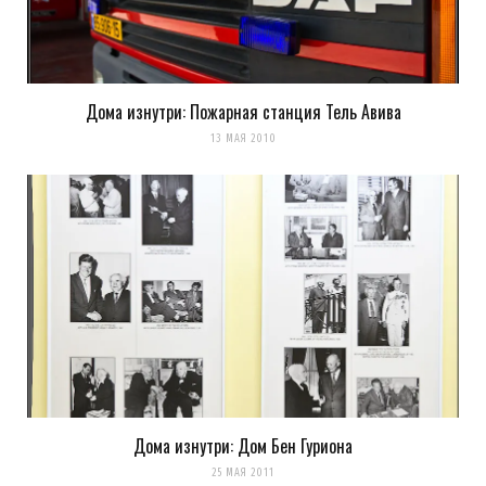
выехали, в Украине с архитектурой беда!
Загрузка...
Дома изнутри: Пожарная станция Тель Авива
13 МАЯ 2010
מכינה לעיצוב
REPLY
15 ЛЕТ AGO
These statues are amazing , but not cheap I might say, great
desegin
מכינה לעיצוב
לימודי עיצוב פנים
Дома изнутри: Дом Бен Гуриона
25 МАЯ 2011
Загрузка...