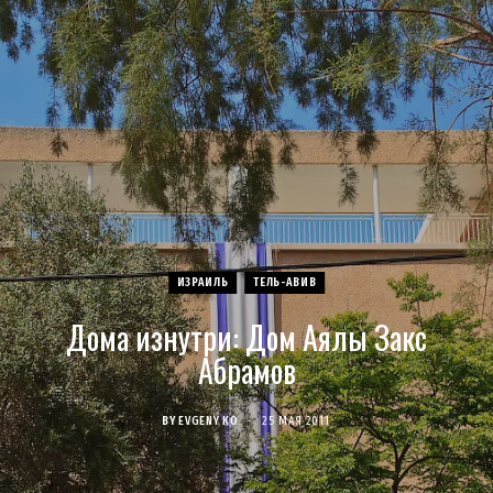
c
s
u
S
T
n
e
t
T
w
t
b
a
u
i
e
o
g
b
t
r
o
r
e
t
e
ИЗРАИЛЬ
ТЕЛЬ-АВИВ
k
a
e
s
Дома изнутри: Дом Аялы Закс
m
r
t
Абрамов
)
BY
EVGENY KO
25 МАЯ 2011