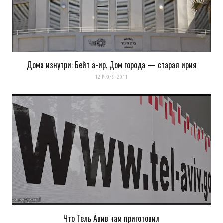
в обычные дни нет. на то и рассчитан фестиваль
«дома изнутри», что именно в его рамках закрытые
дома открывают свои двери
Дома изнутри: Бейт а-ир, Дом города — старая ирия
Загрузка...
12 ИЮНЯ 2011
Что Тель Авив нам приготовил