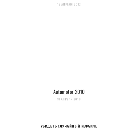
18 АПРЕЛЯ 2012
Сохранить моё имя, email и адрес сайта в этом браузере для
последующих моих комментариев.
Уведомить меня о новых комментариях по email.
Уведомлять меня о новых записях почтой.
Оповещать о новых
Automotor 2010
комментариях. А можно просто
подписаться на комментарии
18 АПРЕЛЯ 2010
УВИДЕТЬ СЛУЧАЙНЫЙ ИЗРАИЛЬ