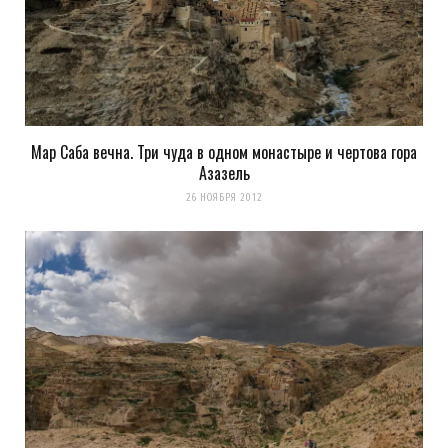
Сохранить моё имя, email и адрес сайта в этом браузере для
последующих моих комментариев.
Уведомить меня о новых комментариях по email.
Уведомлять меня о новых записях почтой.
Мар Саба вечна. Три чуда в одном монастыре и чертова гора
Азазель
Оповещать о новых
26 НОЯБРЯ 2012
комментариях. А можно просто
подписаться на комментарии