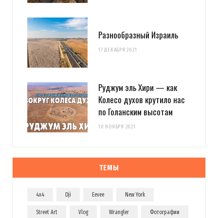
Разнообразный Израиль
17 ДЕКАБРЯ 2021
Руджум эль Хири — как
Колесо духов крутило нас
по Голанским высотам
10 НОЯБРЯ 2021
ТЕМЫ
4x4
Dji
Eevee
New York
Street Art
Vlog
Wrangler
Фотографии