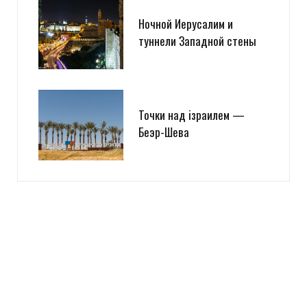
Ночной Иерусалим и
туннели Западной стены
Точки над iзраилем —
Беэр-Шева