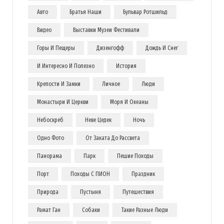
Авто
Братья Наши
Бульвар Ротшильд
Видео
Выставки Музеи Фестивали
Горы И Пещеры
Дизенгофф
Дождь И Снег
И Интересно И Полезно
История
Крепости И Замки
Личное
Люди
Монастыри И Церкви
Моря И Океаны
Небоскреб
Неве Цедек
Ночь
Одно Фото
От Заката До Рассвета
Панорама
Парк
Пешие Походы
Порт
Походы С ПИОН
Праздник
Природа
Пустыня
Путешествия
Рамат Ган
Собаки
Такие Разные Люди