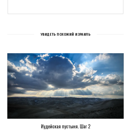
2
КОММЕНТАРИЯ
УВИДЕТЬ ПОХОЖИЙ ИЗРАИЛЬ
lyolik_il
REPLY
13 ЛЕТ AGO
даааа……………..
Загрузка...
Иудейская пустыня. Шаг 2
Pingback:
Цафра, Гешрон и Цфахот -