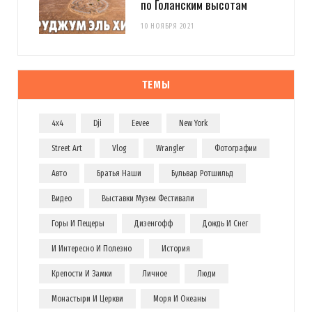
по Голанским высотам
10 НОЯБРЯ 2021
ТЕМЫ
4x4
Dji
Eevee
New York
Street Art
Vlog
Wrangler
Фотографии
Авто
Братья Наши
Бульвар Ротшильд
Видео
Выставки Музеи Фестивали
Горы И Пещеры
Дизенгофф
Дождь И Снег
И Интересно И Полезно
История
Крепости И Замки
Личное
Люди
Монастыри И Церкви
Моря И Океаны