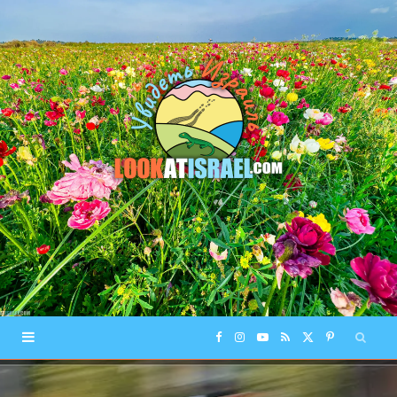
F
I
Y
R
X
P
a
n
o
S
(
i