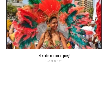
15 ЛЕТ AGO
Вот классно! И люди — улыбаются, за что и люблю Израиль. С
моим родным Челябинском очень сильный контраст.
Загрузка...
Я люблю этот город!
1 АПРЕЛЯ 2011
k0ev
REPLY
15 ЛЕТ AGO
Тель Авив — город без перерыва!
У нас всегда тут что то происходит!