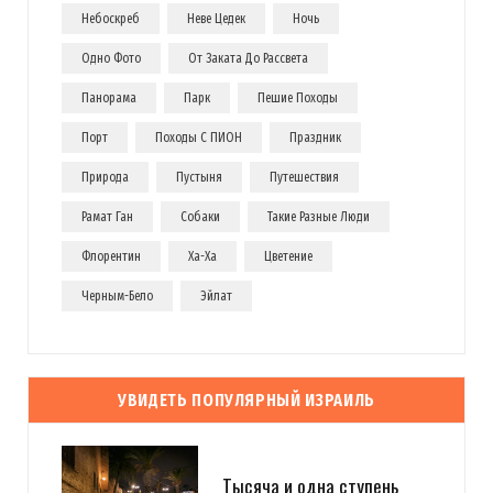
Небоскреб
Неве Цедек
Ночь
Одно Фото
От Заката До Рассвета
Панорама
Парк
Пешие Походы
Порт
Походы С ПИОН
Праздник
Природа
Пустыня
Путешествия
Рамат Ган
Собаки
Такие Разные Люди
Флорентин
Ха-Ха
Цветение
Черным-Бело
Эйлат
УВИДЕТЬ ПОПУЛЯРНЫЙ ИЗРАИЛЬ
Тысяча и одна ступень