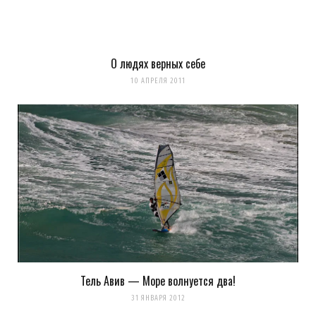
Загрузка...
О людях верных себе
10 АПРЕЛЯ 2011
Andy
REPLY
15 ЛЕТ AGO
Эх! где мои 16 лет!? Тренировки 6 раз в неделю, 90-120 км на
трассе, домой доползаешь почти ползком, но дАвольный… I
did it!
А вот «спринтер» с кулером за спиной — это, извините, чудо
из киббуца?
Загрузка...
Тель Авив — Море волнуется два!
31 ЯНВАРЯ 2012