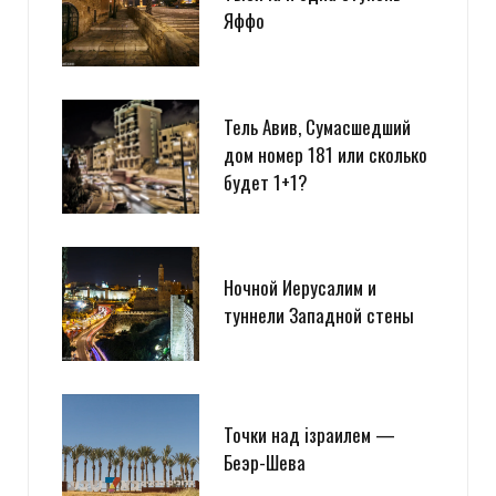
Яффо
Тель Авив, Сумасшедший
дом номер 181 или сколько
будет 1+1?
Ночной Иерусалим и
туннели Западной стены
Точки над iзраилем —
Беэр-Шева