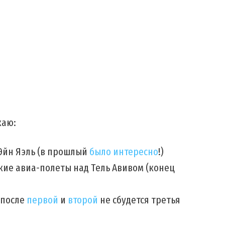
каю:
Эйн Яэль (в прошлый
было интересно
!)
кие авиа-полеты над Тель Авивом (конец
(после
первой
и
второй
не сбудется третья