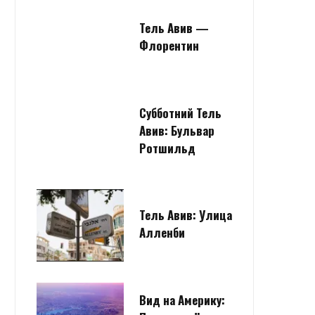
Тель Авив —
Флорентин
Субботний Тель
Авив: Бульвар
Ротшильд
Тель Авив: Улица
Алленби
Вид на Америку: