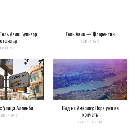
Тель Авив: Бульвар
Тель Авив — Флорентин
отшильд
2 ИЮНЯ 2010
1 МАЯ 2010
в: Улица Алленби
Вид на Америку: Пора уже её
кончать
2 ИЮНЯ 2010
15 АВГУСТА 2010