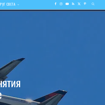
РУГ СВЕТА
F
I
Y
R
X
P
a
n
o
S
(
i
c
s
u
S
T
n
e
t
T
w
t
b
a
u
i
e
o
g
b
t
r
o
r
e
t
e
нятия
k
a
e
s
е
m
r
t
)