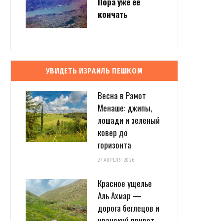
Пора уже её
кончать
УВИДЕТЬ ИЗРАИЛЬ ПЕШКОМ
Весна в Рамот
Менаше: джипы,
лошади и зеленый
ковер до
горизонта
27 АПРЕЛЯ 2026
Красное ущелье
Аль Ахмар —
дорога беглецов и
иранский привет