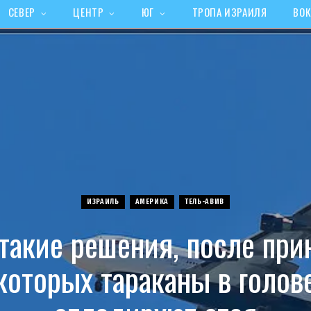
СЕВЕР
ЦЕНТР
ЮГ
ТРОПА ИЗРАИЛЯ
ВОК
ИЗРАИЛЬ
АМЕРИКА
ТЕЛЬ-АВИВ
 такие решения, после при
которых тараканы в голов