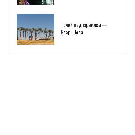
Точки над iзраилем —
Беэр-Шева