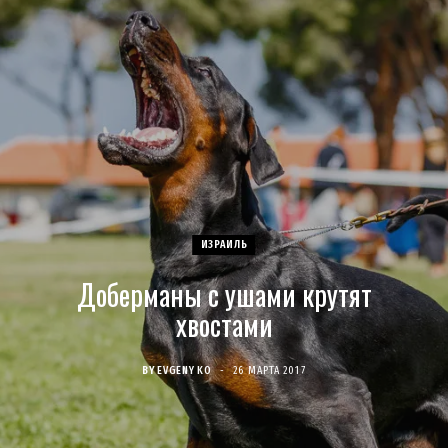
c
s
u
S
T
n
e
t
T
w
t
b
a
u
i
e
o
g
b
t
r
o
r
e
t
e
ИЗРАИЛЬ
k
a
e
s
Доберманы с ушами крутят
m
r
t
хвостами
)
BY
EVGENY KO
26 МАРТА 2017