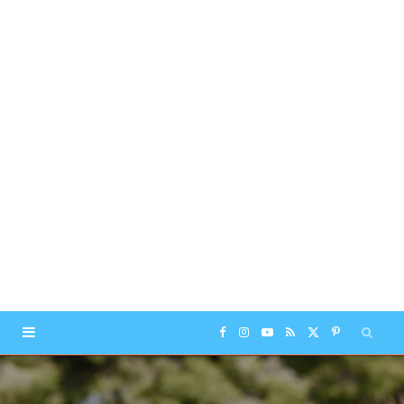
F
I
Y
R
X
P
a
n
o
S
(
i