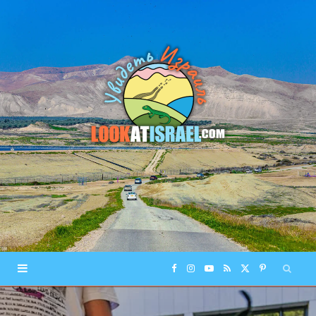
F
I
Y
R
X
P
a
n
o
S
(
i