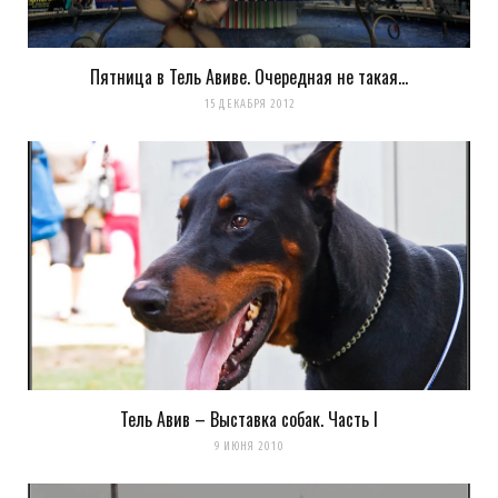
Пятница в Тель Авиве. Очередная не такая…
Evgeny Ko
REPLY
15 ДЕКАБРЯ 2012
14 ЛЕТ AGO
Неет! Я первый обожаю доберманов!!! :) у меня даже там
кликуха была «Женя-доберман» и конечно же был Доберман
Загрузка...
AK
REPLY
Тель Авив – Выставка собак. Часть I
14 ЛЕТ AGO
9 ИЮНЯ 2010
Есть собаки, а есть Доберман!