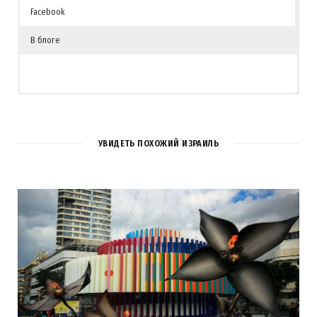
Facebook
В блоге
3
КОММЕНТАРИЯ
УВИДЕТЬ ПОХОЖИЙ ИЗРАИЛЬ
Averboukh Eugene
REPLY
14 ЛЕТ AGO
Обожаю Доберманов =)
Загрузка...