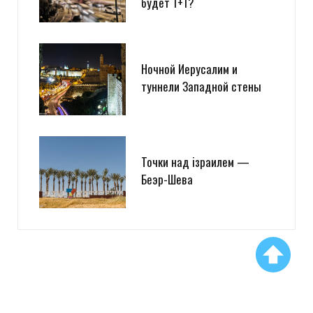
будет 1+1?
Ночной Иерусалим и
туннели Западной стены
Точки над iзраилем —
Беэр-Шева