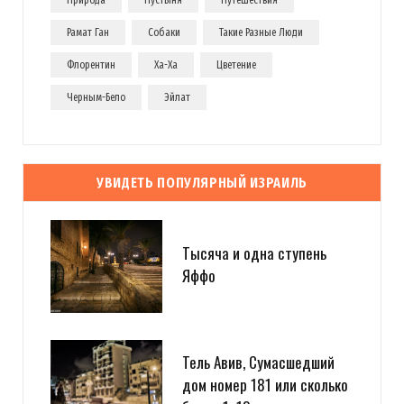
Рамат Ган
Собаки
Такие Разные Люди
Флорентин
Ха-Ха
Цветение
Черным-Бело
Эйлат
УВИДЕТЬ ПОПУЛЯРНЫЙ ИЗРАИЛЬ
Тысяча и одна ступень
Яффо
Тель Авив, Сумасшедший
дом номер 181 или сколько