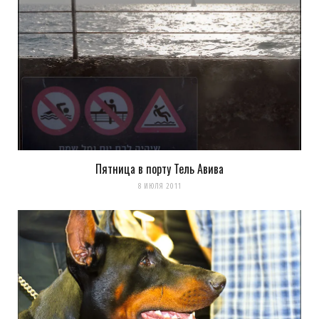
Ты прав, нет других собак!!!…
Всему сообществу:
Кроме добермана НЕТ СОБАК!!!
Загрузка...
Пятница в порту Тель Авива
8 ИЮЛЯ 2011