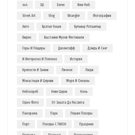
4x4
Dji
Eevee
New York
Street Art
Vlog
Wrangler
Фотографии
Авто
Братья Наши
Бульвар Ротшильд
Видео
Выставки Музеи Фестивали
Горы И Пещеры
Дизенгофф
Дождь И Снег
И Интересно И Полезно
История
Крепости И Замки
Личное
Люди
Монастыри И Церкви
Моря И Океаны
Небоскреб
Неве Цедек
Ночь
Одно Фото
От Заката До Рассвета
Панорама
Парк
Пешие Походы
Порт
Походы С ПИОН
Праздник
Природа
Пустыня
Путешествия