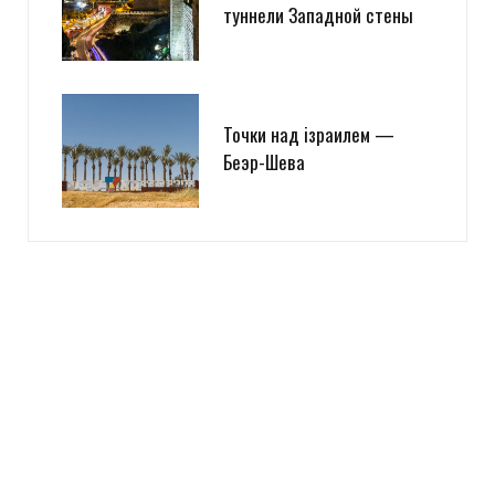
туннели Западной стены
Точки над iзраилем —
Беэр-Шева