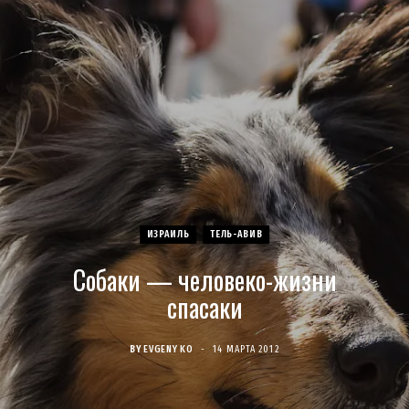
c
s
u
S
T
n
e
t
T
w
t
b
a
u
i
e
o
g
b
t
r
o
r
e
t
e
ИЗРАИЛЬ
ТЕЛЬ-АВИВ
k
a
e
s
Собаки — человеко-жизни
m
r
t
спасаки
)
BY
EVGENY KO
14 МАРТА 2012