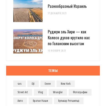
Разнообразный Израиль
17 ДЕКАБРЯ 2021
Руджум эль Хири — как
Колесо духов крутило нас
по Голанским высотам
10 НОЯБРЯ 2021
ТЕМЫ
4x4
Dji
Eevee
New York
Street Art
Vlog
Wrangler
Фотографии
Авто
Братья Наши
Бульвар Ротшильд