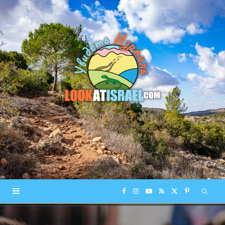
F
I
Y
R
X
P
a
n
o
S
(
i