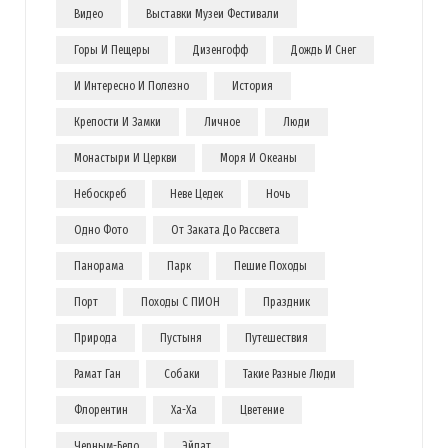
Видео
Выставки Музеи Фестивали
Горы И Пещеры
Дизенгофф
Дождь И Снег
И Интересно И Полезно
История
Крепости И Замки
Личное
Люди
Монастыри И Церкви
Моря И Океаны
Небоскреб
Неве Цедек
Ночь
Одно Фото
От Заката До Рассвета
Панорама
Парк
Пешие Походы
Порт
Походы С ПИОН
Праздник
Природа
Пустыня
Путешествия
Рамат Ган
Собаки
Такие Разные Люди
Флорентин
Ха-Ха
Цветение
Черным-Бело
Эйлат