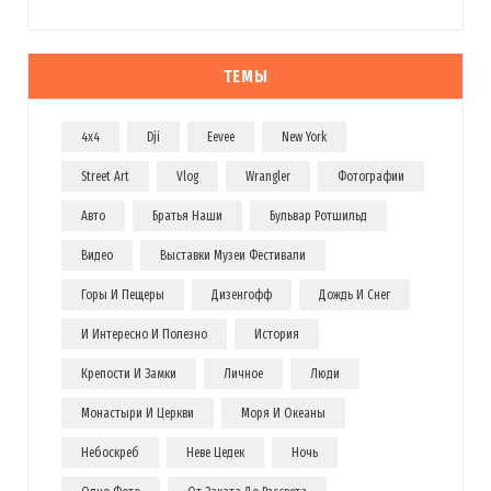
ТЕМЫ
4x4
Dji
Eevee
New York
Street Art
Vlog
Wrangler
Фотографии
Авто
Братья Наши
Бульвар Ротшильд
Видео
Выставки Музеи Фестивали
Горы И Пещеры
Дизенгофф
Дождь И Снег
И Интересно И Полезно
История
Крепости И Замки
Личное
Люди
Монастыри И Церкви
Моря И Океаны
Небоскреб
Неве Цедек
Ночь