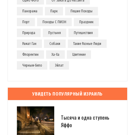
Одно Фото
От Заката До Рассвета
Панорама
Парк
Пешие Походы
Порт
Походы С ПИОН
Праздник
Природа
Пустыня
Путешествия
Рамат Ган
Собаки
Такие Разные Люди
Флорентин
Ха-Ха
Цветение
Черным-Бело
Эйлат
УВИДЕТЬ ПОПУЛЯРНЫЙ ИЗРАИЛЬ
Тысяча и одна ступень
Яффо