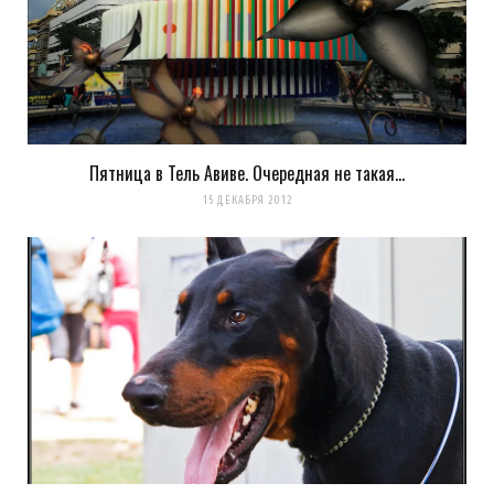
Пятница в Тель Авиве. Очередная не такая…
Сохранить моё имя, email и адрес сайта в этом браузере для
15 ДЕКАБРЯ 2012
последующих моих комментариев.
Уведомить меня о новых комментариях по email.
Уведомлять меня о новых записях почтой.
Оповещать о новых
комментариях. А можно просто
подписаться на комментарии