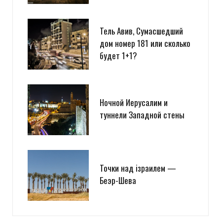
Тель Авив, Сумасшедший
дом номер 181 или сколько
будет 1+1?
Ночной Иерусалим и
туннели Западной стены
Точки над iзраилем —
Беэр-Шева