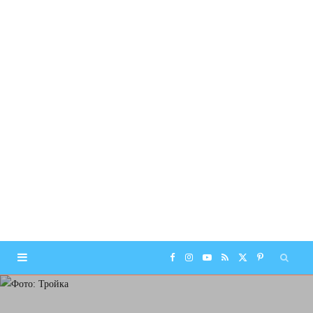
F
I
Y
R
X
P
a
n
o
S
(
i