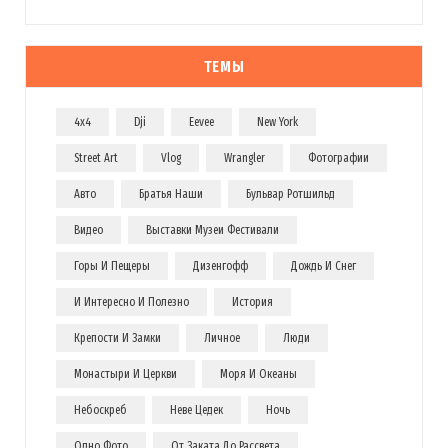
ТЕМЫ
4x4
Dji
Eevee
New York
Street Art
Vlog
Wrangler
Фотографии
Авто
Братья Наши
Бульвар Ротшильд
Видео
Выставки Музеи Фестивали
Горы И Пещеры
Дизенгофф
Дождь И Снег
И Интересно И Полезно
История
Крепости И Замки
Личное
Люди
Монастыри И Церкви
Моря И Океаны
Небоскреб
Неве Цедек
Ночь
Одно Фото
От Заката До Рассвета