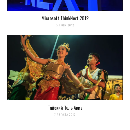
Microsoft ThinkNext 2012
5 ИЮНЯ 2012
Сохранить моё имя, email и адрес сайта в этом браузере для
последующих моих комментариев.
Уведомить меня о новых комментариях по email.
Уведомлять меня о новых записях почтой.
Тайский Тель Авив
Оповещать о новых
7 АВГУСТА 2012
комментариях. А можно просто
подписаться на комментарии