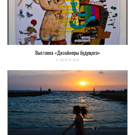
8 понравилась
А на 18 — там джамшут играетамана ;)
Загрузка...
Выставка «Дизайнеры будущего»
17 АВГУСТА 2010
k0ev
REPLY
14 ЛЕТ AGO
похож, да :)
Загрузка...