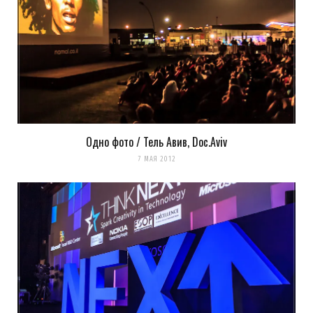
k0ev
REPLY
14 ЛЕТ AGO
здорово! спасибо за объяснение, добавил его в
описание фотографии.
а стул мне действительно понравился! извиняюсь
если задел словом «банальный»
Одно фото / Тель Авив, Doc.Aviv
7 МАЯ 2012
Загрузка...