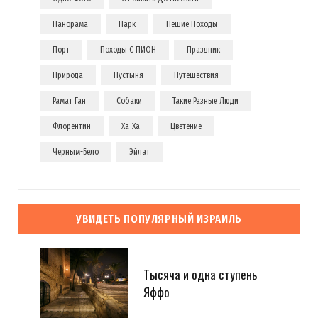
Панорама
Парк
Пешие Походы
Порт
Походы С ПИОН
Праздник
Природа
Пустыня
Путешествия
Рамат Ган
Собаки
Такие Разные Люди
Флорентин
Ха-Ха
Цветение
Черным-Бело
Эйлат
УВИДЕТЬ ПОПУЛЯРНЫЙ ИЗРАИЛЬ
Тысяча и одна ступень
Яффо