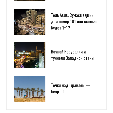
Тель Авив, Сумасшедший
дом номер 181 или сколько
будет 1+1?
Ночной Иерусалим и
туннели Западной стены
Точки над iзраилем —
Беэр-Шева