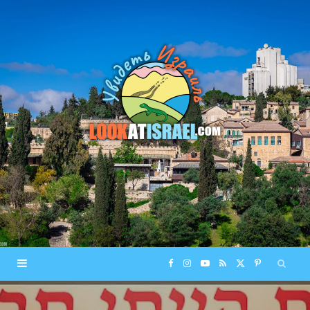
F
I
Y
R
X
P
a
n
o
S
(
i