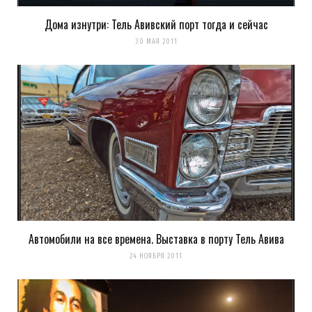
Ram
REPLY
Дома изнутри: Тель Авивский порт тогда и сейчас
14 ЛЕТ AGO
30 МАЯ 2011
Задача состояла, при выполнении проекта и конструировании
моделей, в сохранении первоначального образа, т.е. самой
бочки. При создании Данного стула я убирал «лишнее» из
первоисточника (самой бочки), создавая новый образ, но
сохраняя первоначальный. Некоторые другие,весьма
симпатичные, представленые проекты, можно выполнить из
другого материала, независимо от бочки, просто используя
деревянные заготовки.
Загрузка...
Автомобили на все времена. Выставка в порту Тель Авива
24 НОЯБРЯ 2011