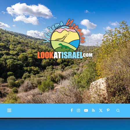
F
I
Y
R
X
P
a
n
o
S
(
i