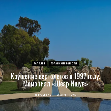
c
s
u
S
T
n
e
t
T
w
t
b
a
u
i
e
o
g
b
t
r
o
r
e
t
e
ГАЛИЛЕЯ
ГОЛАНСКИЕ ВЫСОТЫ
k
a
e
s
Крушение вертолетов в 1997 году.
m
r
t
Мемориал «Шеар Ишув»
)
BY
EVGENY KO
25 АПРЕЛЯ 2012