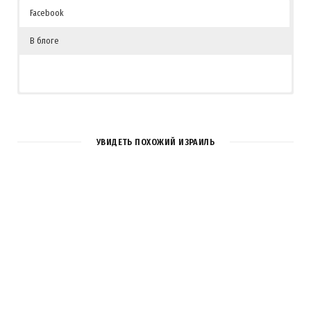
Facebook
В блоге
1
COMMENT
УВИДЕТЬ ПОХОЖИЙ ИЗРАИЛЬ
Pingback:
Одно фото / Йом Ха-Зикарон -
LookAtIsrael.com - Фотографии Израиля и не
только... (Израиль, галилея, одно фото,
праздник, )