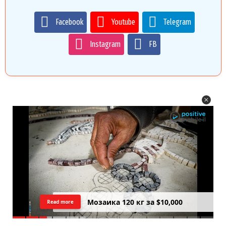
Facebook
Youtube
Telegram
Instagram
FB
Цреда — Самарийский вид на
Read more
закатний Тель Авив