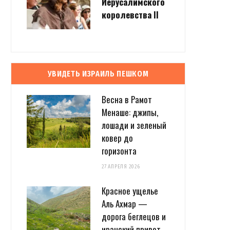
Иерусалимского
королевства II
УВИДЕТЬ ИЗРАИЛЬ ПЕШКОМ
Весна в Рамот
Менаше: джипы,
лошади и зеленый
ковер до
горизонта
27 АПРЕЛЯ 2026
Красное ущелье
Аль Ахмар —
дорога беглецов и
иранский привет