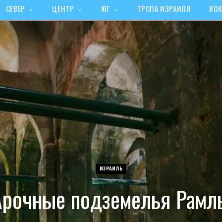
СЕВЕР
ЦЕНТР
ЮГ
ТРОПА ИЗРАИЛЯ
ВОК
ИЗРАИЛЬ
Арочные подземелья Рамл