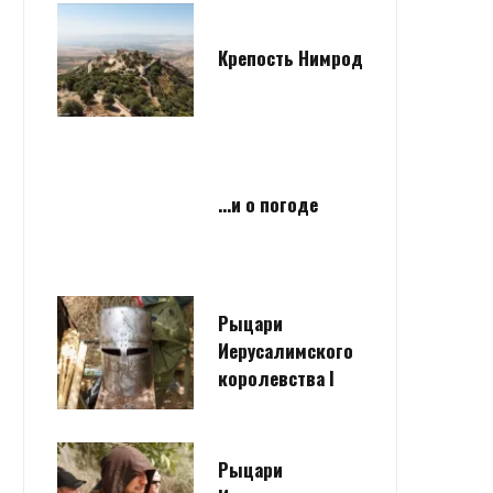
Крепость Нимрод
…и о погоде
Рыцари
Иерусалимского
королевства I
Рыцари