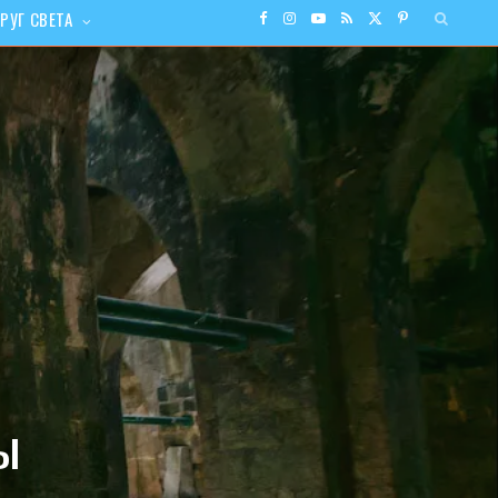
РУГ СВЕТА
F
I
Y
R
X
P
a
n
o
S
(
i
c
s
u
S
T
n
e
t
T
w
t
b
a
u
i
e
o
g
b
t
r
o
r
e
t
e
k
a
e
s
ы
m
r
t
)