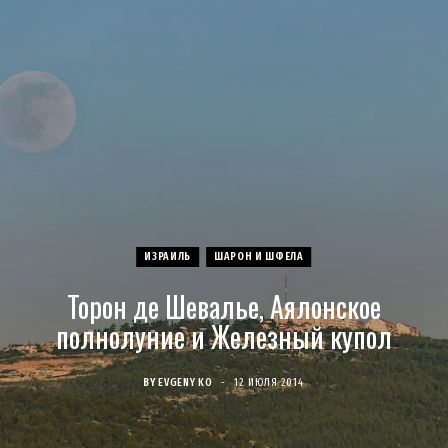
c
s
u
S
T
n
e
t
T
w
t
b
a
u
i
e
o
g
b
t
r
o
r
e
t
e
ИЗРАИЛЬ
ШАРОН И ШФЕЛА
k
a
e
s
Торон де Шевалье, Аялонское
m
r
t
полнолуние и Железный купол
)
BY
EVGENY KO
12 ИЮЛЯ 2014