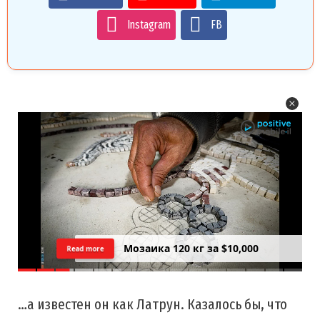
Instagram
FB
Цреда — Самарийский вид на
Read more
закатний Тель Авив
…а известен он как Латрун. Казалось бы, что