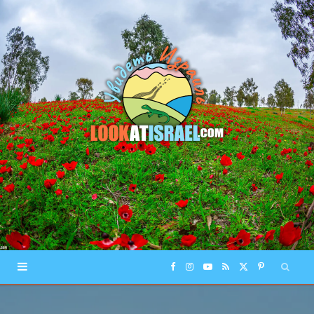
F
I
Y
R
X
P
a
n
o
S
(
i