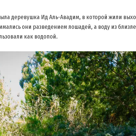
 была деревушка Ид Аль-Авадим, в которой жили вых
имались они разведением лошадей, а воду из близл
льзовали как водопой.