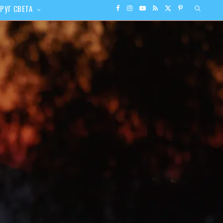
РУГ СВЕТА
F
I
Y
R
X
P
a
n
o
S
(
i
c
s
u
S
T
n
e
t
T
w
t
b
a
u
i
e
o
g
b
t
r
o
r
e
t
e
k
a
e
s
m
r
t
)