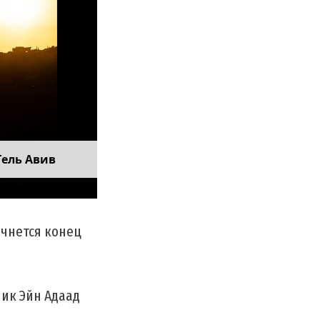
Тель Авив
ачнется конец
ник Эйн Адаад