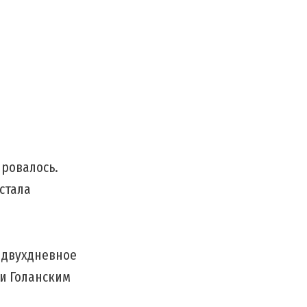
ировалось.
стала
е двухдневное
 и Голанским