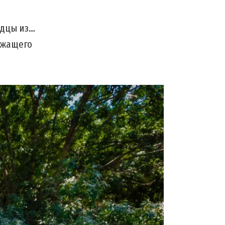
одцы из…
ежащего