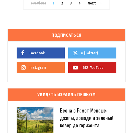
Previous
1
2
3
4
Next
ПОДПИСАТЬСЯ
Facebook
X (Twitter)
Instagram
632
YouTube
УВИДЕТЬ ИЗРАИЛЬ ПЕШКОМ
Весна в Рамот Менаше:
джипы, лошади и зеленый
ковер до горизонта