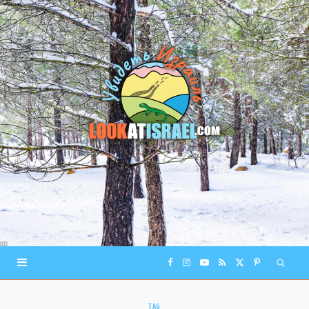
F
I
Y
R
X
P
a
n
o
S
(
i
TAG