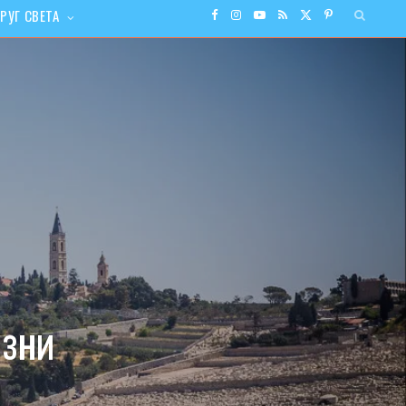
РУГ СВЕТА
F
I
Y
R
X
P
a
n
o
S
(
i
c
s
u
S
T
n
e
t
T
w
t
b
a
u
i
e
o
g
b
t
r
o
r
e
t
e
изни
k
a
e
s
m
r
t
)