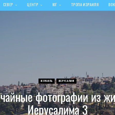
СЕВЕР
ЦЕНТР
ЮГ
ТРОПА ИЗРАИЛЯ
ВОК
ИЗРАИЛЬ
ИЕРУСАЛИМ
чайные фотографии из ж
Иерусалима 3