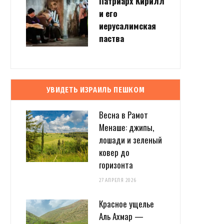
Патриарх Кирилл
и его
иерусалимская
паства
УВИДЕТЬ ИЗРАИЛЬ ПЕШКОМ
Весна в Рамот
Менаше: джипы,
лошади и зеленый
ковер до
горизонта
27 АПРЕЛЯ 2026
Красное ущелье
Аль Ахмар —