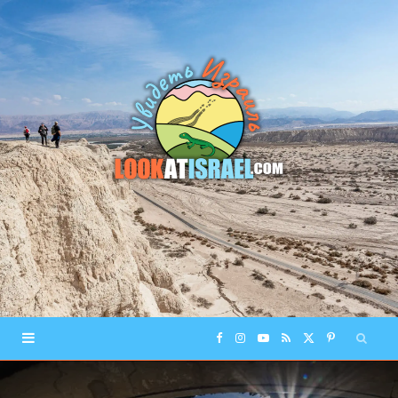
F
I
Y
R
X
P
a
n
o
S
(
i