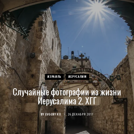
c
s
u
S
T
n
e
t
T
w
t
b
a
u
i
e
o
g
b
t
r
o
r
e
t
e
ИЗРАИЛЬ
ИЕРУСАЛИМ
k
a
e
s
Случайные фотографии из жизни
m
r
t
Иерусалима 2. ХГГ
)
BY
EVGENY KO
26 ДЕКАБРЯ 2017