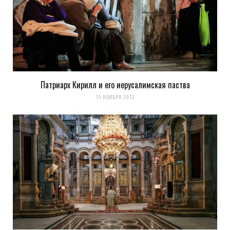
Патриарх Кирилл и его иерусалимская паства
Сохранить моё имя, email и адрес сайта в этом браузере для
15 НОЯБРЯ 2012
последующих моих комментариев.
Уведомить меня о новых комментариях по email.
Уведомлять меня о новых записях почтой.
Оповещать о новых
комментариях. А можно просто
подписаться на комментарии