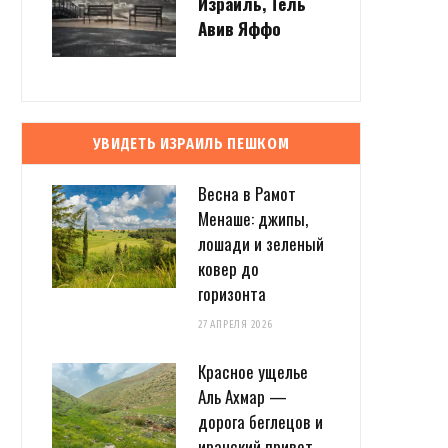
Израиль, Тель
Авив Яффо
УВИДЕТЬ ИЗРАИЛЬ ПЕШКОМ
Весна в Рамот
Менаше: джипы,
лошади и зеленый
ковер до
горизонта
27 АПРЕЛЯ 2026
Красное ущелье
Аль Ахмар —
дорога беглецов и
иранский привет