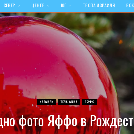
СЕВЕР
ЦЕНТР
ЮГ
ТРОПА ИЗРАИЛЯ
ВОК
ИЗРАИЛЬ
ТЕЛЬ-АВИВ
ЯФФО
дно фото Яффо в Рождест