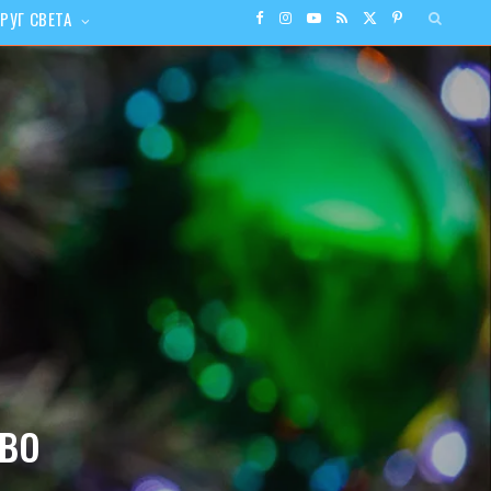
РУГ СВЕТА
F
I
Y
R
X
P
a
n
o
S
(
i
c
s
u
S
T
n
e
t
T
w
t
b
a
u
i
e
o
g
b
t
r
o
r
e
t
e
k
a
e
s
во
m
r
t
)