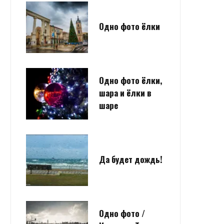
Одно фото ёлки
Одно фото ёлки,
шара и ёлки в
шаре
Да будет дождь!
Одно фото /