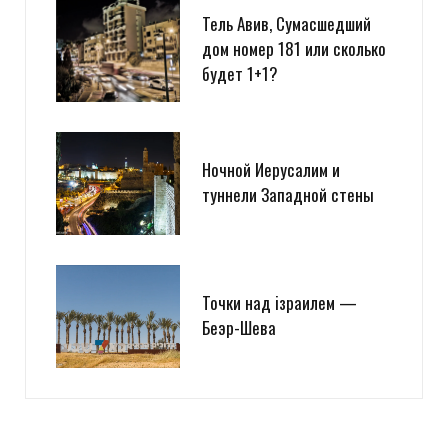
Тель Авив, Сумасшедший
дом номер 181 или сколько
будет 1+1?
Ночной Иерусалим и
туннели Западной стены
Точки над iзраилем —
Беэр-Шева