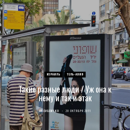
c
s
u
S
T
n
e
t
T
w
t
b
a
u
i
e
o
g
b
t
r
o
r
e
t
e
ИЗРАИЛЬ
ТЕЛЬ-АВИВ
k
a
e
s
Такие разные люди / Уж она к
m
r
t
нему и так и этак
)
BY
EVGENY KO
20 ОКТЯБРЯ 2011