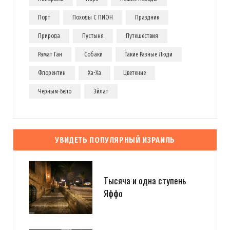
Порт
Походы С ПИОН
Праздник
Природа
Пустыня
Путешествия
Рамат Ган
Собаки
Такие Разные Люди
Флорентин
Ха-Ха
Цветение
Черным-Бело
Эйлат
УВИДЕТЬ ПОПУЛЯРНЫЙ ИЗРАИЛЬ
Тысяча и одна ступень
Яффо