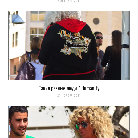
6 ОКТЯБРЯ 2011
Сохранить моё имя, email и адрес сайта в этом браузере для
последующих моих комментариев.
Уведомить меня о новых комментариях по email.
Уведомлять меня о новых записях почтой.
Оповещать о новых
комментариях. А можно просто
подписаться на комментарии
Такие разные люди / Humanity
24 НОЯБРЯ 2011