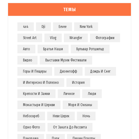
ТЕМЫ
4x4
Dji
Eevee
New York
Street Art
Vlog
Wrangler
Фотографии
Авто
Братья Наши
Бульвар Ротшильд
Видео
Выставки Музеи Фестивали
Горы И Пещеры
Дизенгофф
Дождь И Снег
И Интересно И Полезно
История
Крепости И Замки
Личное
Люди
Монастыри И Церкви
Моря И Океаны
Небоскреб
Неве Цедек
Ночь
Одно Фото
От Заката До Рассвета
Панорама
Парк
Пешие Походы