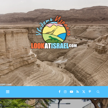
F
I
Y
R
X
P
a
n
o
S
(
i