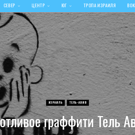
СЕВЕР
ЦЕНТР
ЮГ
ТРОПА ИЗРАИЛЯ
ВОК
ИЗРАИЛЬ
ТЕЛЬ-АВИВ
отливое граффити Тель А