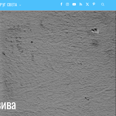
РУГ СВЕТА
F
I
Y
R
X
P
a
n
o
S
(
i
c
s
u
S
T
n
e
t
T
w
t
b
a
u
i
e
o
g
b
t
r
o
r
e
t
e
k
a
e
s
вива
m
r
t
)