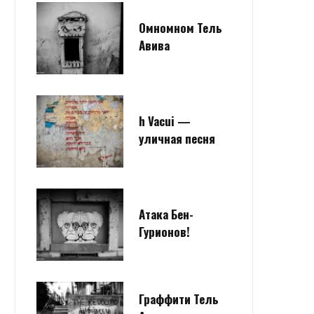
Омномном Тель
Авива
h Vacui —
уличная песня
Атака Бен-
Гурионов!
Граффити Тель