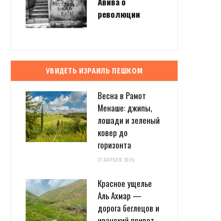
Авива о
революции
УВИДЕТЬ ИЗРАИЛЬ ПЕШКОМ
Весна в Рамот
Менаше: джипы,
лошади и зеленый
ковер до
горизонта
27 АПРЕЛЯ 2026
Красное ущелье
Аль Ахмар —
дорога беглецов и
иранский привет