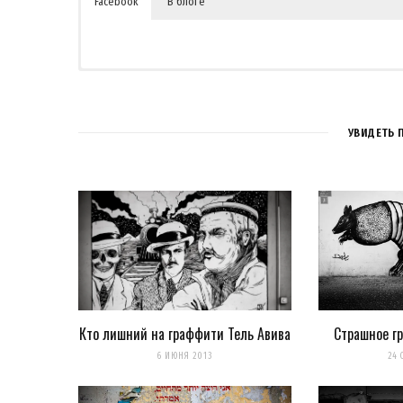
Facebook
В блоге
УВИДЕТЬ 
Кто лишний на граффити Тель Авива
Страшное г
Сохранить моё имя, email и адрес сайта в этом браузере 
6 ИЮНЯ 2013
24 
Уведомить меня о новых комментариях по email.