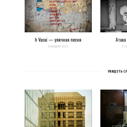
Уведомлять меня о новых записях почтой.
Оповещать о новых комме
h Vacui — уличная песня
Атака
9 ЯНВАРЯ 2014
13 
УВИДЕТЬ С