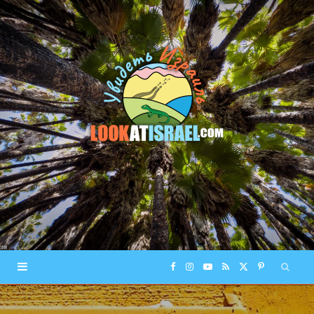
F
I
Y
R
X
P
a
n
o
S
(
i