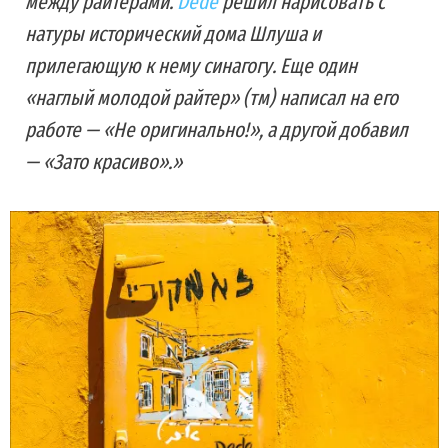
между райтерами.
Dede
решил нарисовать с
натуры исторический дома Шлуша и
прилегающую к нему синагогу. Еще один
«наглый молодой райтер» (тм) написал на его
работе — «Не оригинально!», а другой добавил
— «Зато красиво».»