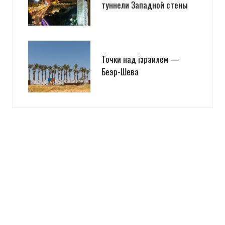
туннели Западной стены
Точки над iзраилем —
Беэр-Шева