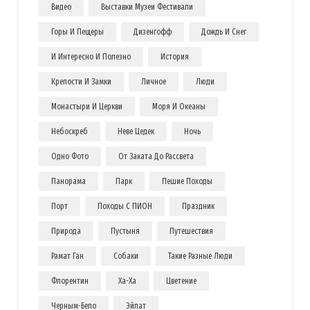
Видео
Выставки Музеи Фестивали
Горы И Пещеры
Дизенгофф
Дождь И Снег
И Интересно И Полезно
История
Крепости И Замки
Личное
Люди
Монастыри И Церкви
Моря И Океаны
Небоскреб
Неве Цедек
Ночь
Одно Фото
От Заката До Рассвета
Панорама
Парк
Пешие Походы
Порт
Походы С ПИОН
Праздник
Природа
Пустыня
Путешествия
Рамат Ган
Собаки
Такие Разные Люди
Флорентин
Ха-Ха
Цветение
Черным-Бело
Эйлат