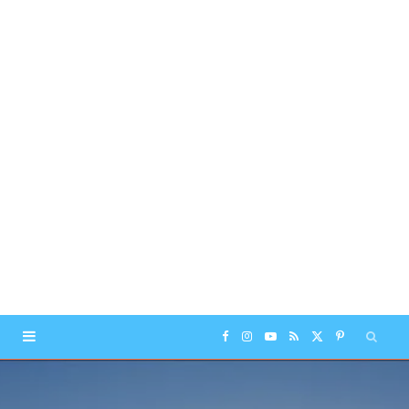
F
I
Y
R
X
P
a
n
o
S
(
i