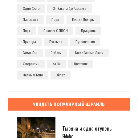
Одно Фото
От Заката До Рассвета
Панорама
Парк
Пешие Походы
Порт
Походы С ПИОН
Праздник
Природа
Пустыня
Путешествия
Рамат Ган
Собаки
Такие Разные Люди
Флорентин
Ха-Ха
Цветение
Черным-Бело
Эйлат
УВИДЕТЬ ПОПУЛЯРНЫЙ ИЗРАИЛЬ
Тысяча и одна ступень
Яффо