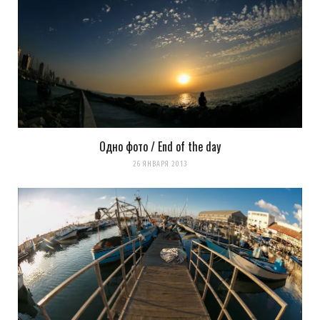
Одно фото / End of the day
Сохранить моё имя, email и адрес сайта в этом браузере для
26 ЯНВАРЯ 2013
последующих моих комментариев.
Уведомить меня о новых комментариях по email.
Уведомлять меня о новых записях почтой.
Оповещать о новых
комментариях. А можно просто
подписаться на комментарии