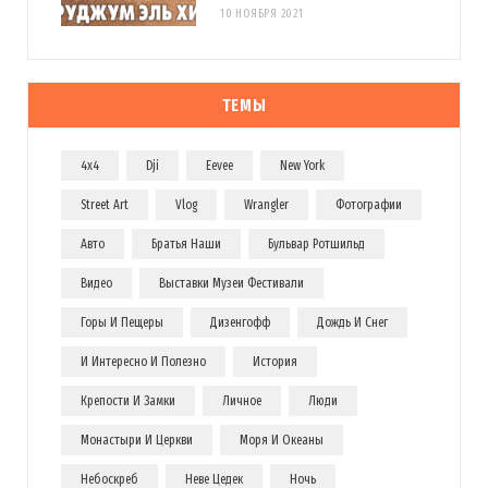
10 НОЯБРЯ 2021
ТЕМЫ
4x4
Dji
Eevee
New York
Street Art
Vlog
Wrangler
Фотографии
Авто
Братья Наши
Бульвар Ротшильд
Видео
Выставки Музеи Фестивали
Горы И Пещеры
Дизенгофф
Дождь И Снег
И Интересно И Полезно
История
Крепости И Замки
Личное
Люди
Монастыри И Церкви
Моря И Океаны
Небоскреб
Неве Цедек
Ночь