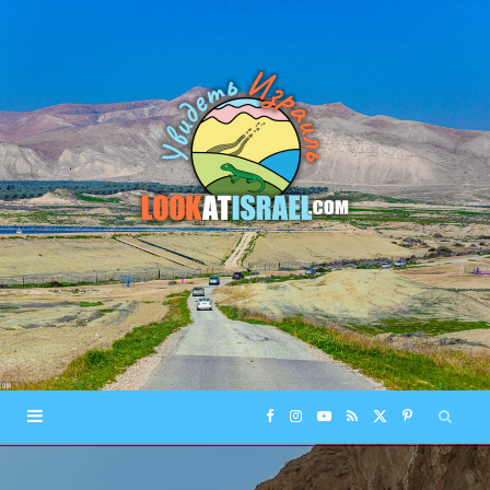
F
I
Y
R
X
P
a
n
o
S
(
i