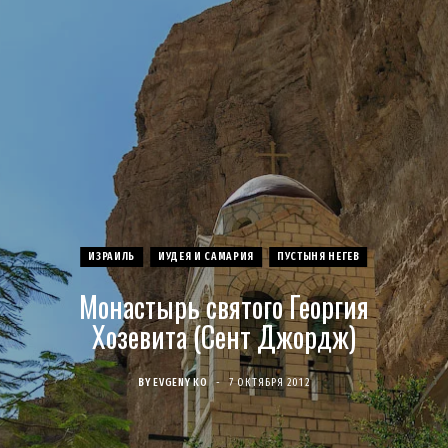
c
s
u
S
T
n
e
t
T
w
t
b
a
u
i
e
o
g
b
t
r
o
r
e
t
e
ИЗРАИЛЬ
ИУДЕЯ И САМАРИЯ
ПУСТЫНЯ НЕГЕВ
k
a
e
s
Монастырь святого Георгия
m
r
t
Хозевита (Сент Джордж)
)
BY
EVGENY KO
7 ОКТЯБРЯ 2012