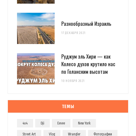
Разнообразный Израиль
17 ДЕКАБРЯ 2021
Руджум эль Хири — как
Колесо духов крутило нас
по Голанским высотам
10 НОЯБРЯ 2021
ТЕМЫ
4x4
Dji
Eevee
New York
Street Art
Vlog
Wrangler
Фотографии