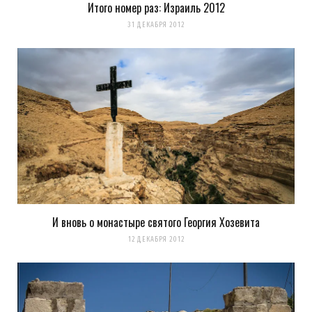
Итого номер раз: Израиль 2012
k0ev
REPLY
31 ДЕКАБРЯ 2012
14 ЛЕТ AGO
мы все учились понемногу,
чему нибудь и как нибудь :)
что то получается, что то нет… я просто испытываю
кайф от процесса фото и от тех мест в которых
бываю благодаря фото, и от людей с которыми
познакомился благодаря фото
Загрузка...
И вновь о монастыре святого Георгия Хозевита
12 ДЕКАБРЯ 2012
SerguMax
REPLY