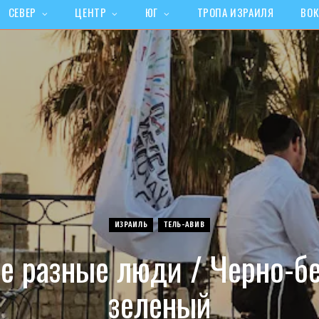
СЕВЕР
ЦЕНТР
ЮГ
ТРОПА ИЗРАИЛЯ
ВОК
ИЗРАИЛЬ
ТЕЛЬ-АВИВ
ие разные люди / Черно-б
зеленый