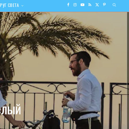
РУГ СВЕТА
F
I
Y
R
X
P
a
n
o
S
(
i
c
s
u
S
T
n
e
t
T
w
t
b
a
u
i
e
o
g
b
t
r
o
r
e
t
e
елый
k
a
e
s
m
r
t
)