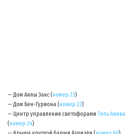
— Дом Аялы Закс (
номер 23
)
— Дом Бен-Гуриона (
номер 22
)
— Центр управления светофорами
Тель Авива
(
номер 24
)
— Крыша круглой башни Азриэли (
номер 60
)