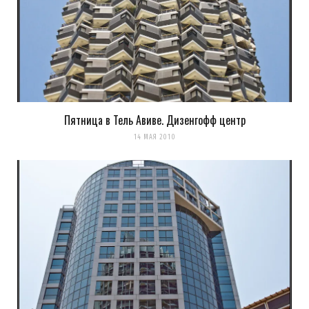
И как в управлении светофорами? Дали чем-нибудь
поуправлять? В порт мы тоже собирались, но как-то не
срослось.Были как-то сами на смотровой площадке в Азриэли,
но крыша — это здОрово!
На всякий случай, мы были в № 90 и №92
http://antipedagogika.com/?p=5944
Ждем продолжения!
Пятница в Тель Авиве. Дизенгофф центр
14 МАЯ 2010
Загрузка...