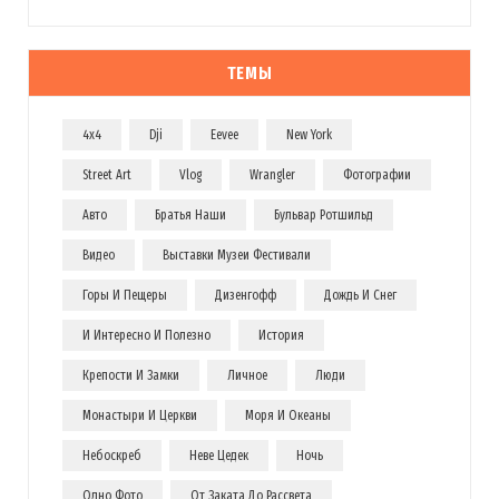
ТЕМЫ
4x4
Dji
Eevee
New York
Street Art
Vlog
Wrangler
Фотографии
Авто
Братья Наши
Бульвар Ротшильд
Видео
Выставки Музеи Фестивали
Горы И Пещеры
Дизенгофф
Дождь И Снег
И Интересно И Полезно
История
Крепости И Замки
Личное
Люди
Монастыри И Церкви
Моря И Океаны
Небоскреб
Неве Цедек
Ночь
Одно Фото
От Заката До Рассвета