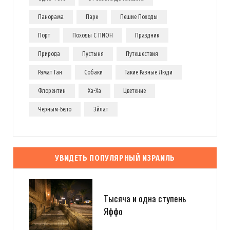
Панорама
Парк
Пешие Походы
Порт
Походы С ПИОН
Праздник
Природа
Пустыня
Путешествия
Рамат Ган
Собаки
Такие Разные Люди
Флорентин
Ха-Ха
Цветение
Черным-Бело
Эйлат
УВИДЕТЬ ПОПУЛЯРНЫЙ ИЗРАИЛЬ
Тысяча и одна ступень
Яффо