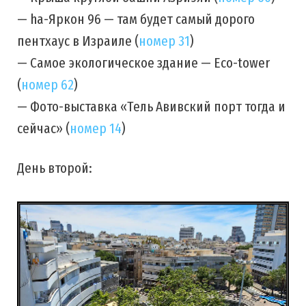
— ha-Яркон 96 — там будет самый дорого
пентхаус в Израиле (
номер 31
)
— Самое экологическое здание — Eco-tower
(
номер 62
)
— Фото-выставка «Тель Авивский порт тогда и
сейчас» (
номер 14
)
День второй: