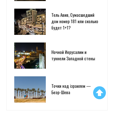
Тель Авив, Сумасшедший
дом номер 181 или сколько
будет 1+1?
Ночной Иерусалим и
туннели Западной стены
Точки над iзраилем —
Беэр-Шева