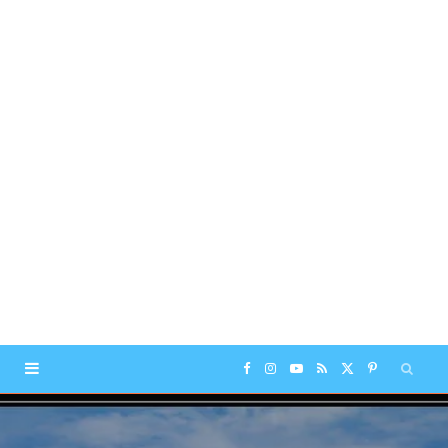
F
I
Y
R
X
P
a
n
o
S
(
i