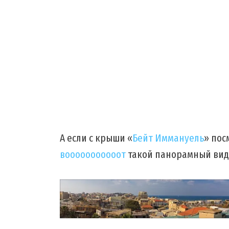
А если с крыши «
Бейт Иммануель
» пос
вооооооооооот
такой панорамный вид