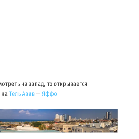
мотреть на запад, то открывается
 на
Тель Авив
—
Яффо