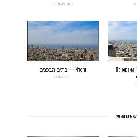
Сохранить моё имя, email и адрес сайта в этом браузере 
3 НОЯБРЯ 2010
31
Уведомить меня о новых комментариях по email.
Уведомлять меня о новых записях почтой.
Оповещать о новых комме
בתים מבפנים — Итоги
Панорама: 
22 МАЯ 2011
3
УВИДЕТЬ С