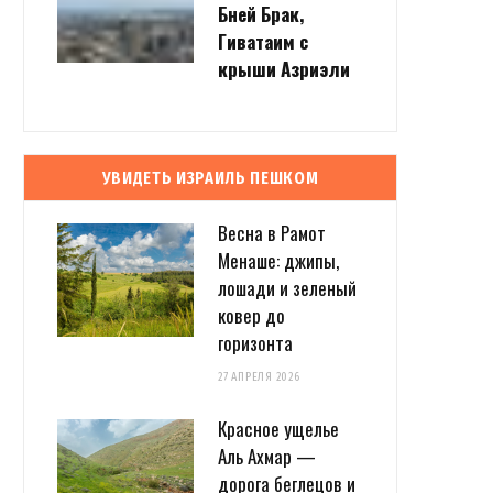
Бней Брак,
Гиватаим с
крыши Азриэли
УВИДЕТЬ ИЗРАИЛЬ ПЕШКОМ
Весна в Рамот
Менаше: джипы,
лошади и зеленый
ковер до
горизонта
27 АПРЕЛЯ 2026
Красное ущелье
Аль Ахмар —
дорога беглецов и