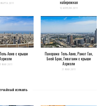
набережная
для последующих моих комментариев.
 МАРТА 2011
12 АПРЕЛЯ 2011
нтариях. А можно просто
подписаться на комментарии
Тель Авив с крыши
Панорама: Тель Авив, Рамат Ган,
Азриэли
Бней Брак, Гиватаим с крыши
Азриэли
1 МАЯ 2011
31 МАЯ 2011
ЛУЧАЙНЫЙ ИЗРАИЛЬ