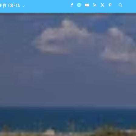
РУГ СВЕТА
F
I
Y
R
X
P
a
n
o
S
(
i
c
s
u
S
T
n
e
t
T
w
t
b
a
u
i
e
o
g
b
t
r
o
r
e
t
e
k
a
e
s
m
r
t
)