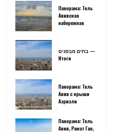
Панорама: Тель
Авивская
набережная
בתים מבפנים —
Итоги
Панорама: Тель
Авив с крыши
Азриэли
Панорама: Тель
Авив, Рамат Ган,