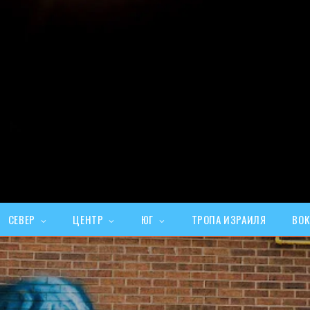
СЕВЕР
ЦЕНТР
ЮГ
ТРОПА ИЗРАИЛЯ
ВОК