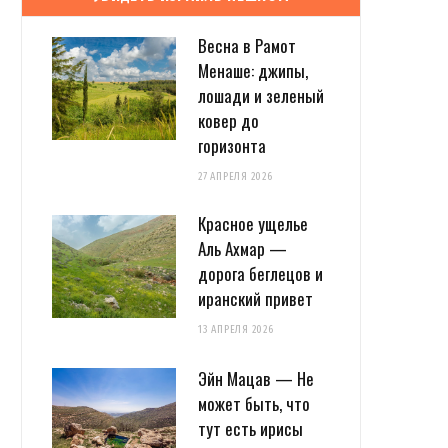
Весна в Рамот
Менаше: джипы,
лошади и зеленый
ковер до
горизонта
27 АПРЕЛЯ 2026
Красное ущелье
Аль Ахмар —
дорога беглецов и
иранский привет
13 АПРЕЛЯ 2026
Эйн Мацав — Не
может быть, что
тут есть ирисы