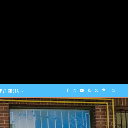
РУГ СВЕТА
F
I
Y
R
X
P
a
n
o
S
(
i
c
s
u
S
T
n