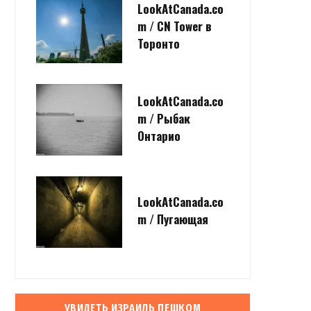
LookAtCanada.co
m / CN Tower в
Торонто
LookAtCanada.co
m / Рыбак
Онтарио
LookAtCanada.co
m / Пугающая
УВИДЕТЬ ИЗРАИЛЬ ПЕШКОМ