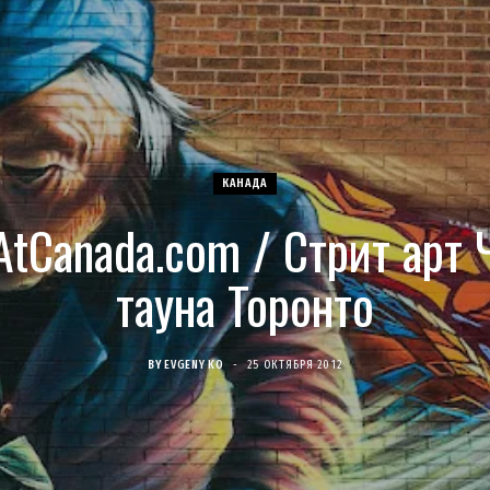
КАНАДА
AtCanada.com / Стрит арт 
тауна Торонто
BY
EVGENY KO
25 ОКТЯБРЯ 2012