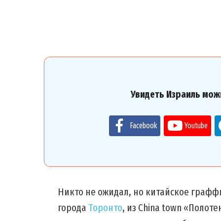
Увидеть Израиль мож
Facebook
Youtube
Никто не ожидал, но китайское граффит
города
Торонто
, из China town «Полоте