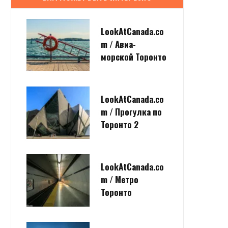
LookAtCanada.co
m / Авиа-
морской Торонто
LookAtCanada.co
m / Прогулка по
Торонто 2
LookAtCanada.co
m / Метро
Торонто