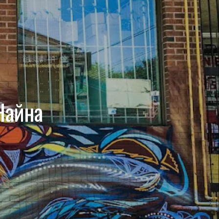
e
t
T
w
t
b
a
u
i
e
o
g
b
t
r
o
r
e
t
e
Чайна
k
a
e
s
m
r
t
)