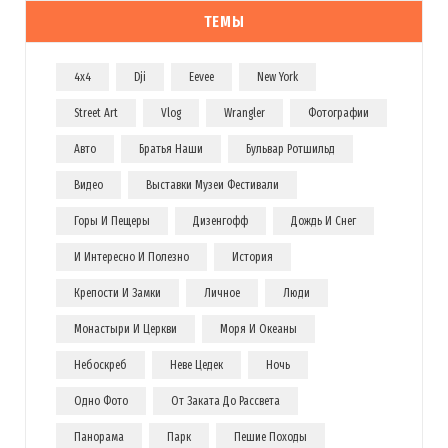
ТЕМЫ
4x4
Dji
Eevee
New York
Street Art
Vlog
Wrangler
Фотографии
Авто
Братья Наши
Бульвар Ротшильд
Видео
Выставки Музеи Фестивали
Горы И Пещеры
Дизенгофф
Дождь И Снег
И Интересно И Полезно
История
Крепости И Замки
Личное
Люди
Монастыри И Церкви
Моря И Океаны
Небоскреб
Неве Цедек
Ночь
Одно Фото
От Заката До Рассвета
Панорама
Парк
Пешие Походы