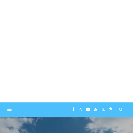
F
I
Y
R
X
P
a
n
o
S
(
i