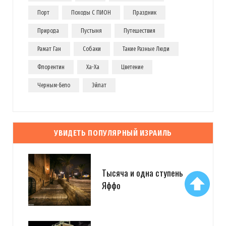
Порт
Походы С ПИОН
Праздник
Природа
Пустыня
Путешествия
Рамат Ган
Собаки
Такие Разные Люди
Флорентин
Ха-Ха
Цветение
Черным-Бело
Эйлат
УВИДЕТЬ ПОПУЛЯРНЫЙ ИЗРАИЛЬ
Тысяча и одна ступень
Яффо