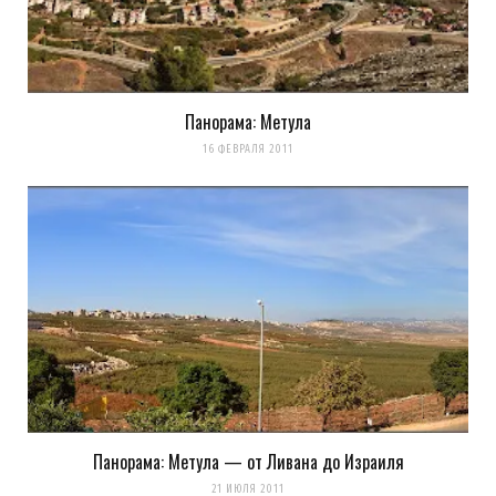
Панорама: Метула
Сохранить моё имя, email и адрес сайта в этом браузере для
16 ФЕВРАЛЯ 2011
последующих моих комментариев.
Уведомить меня о новых комментариях по email.
Уведомлять меня о новых записях почтой.
Оповещать о новых
комментариях. А можно просто
подписаться на комментарии
Панорама: Метула — от Ливана до Израиля
21 ИЮЛЯ 2011