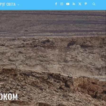
РУГ СВЕТА
F
I
Y
R
X
P
a
n
o
S
(
i
c
s
u
S
T
n
e
t
T
w
t
b
a
u
i
e
o
g
b
t
r
o
r
e
t
e
k
a
e
s
рком
m
r
t
)