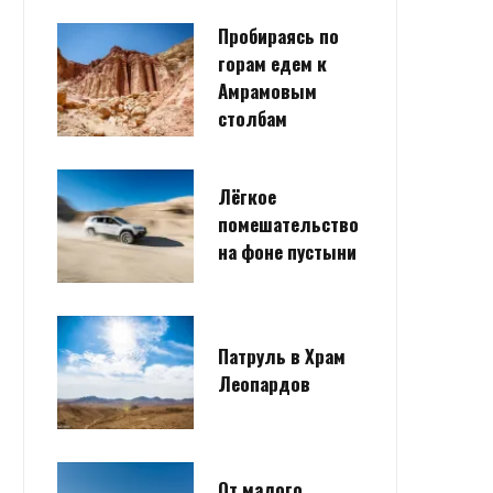
Пробираясь по
горам едем к
Амрамовым
столбам
Лёгкое
помешательство
на фоне пустыни
Патруль в Храм
Леопардов
От малого