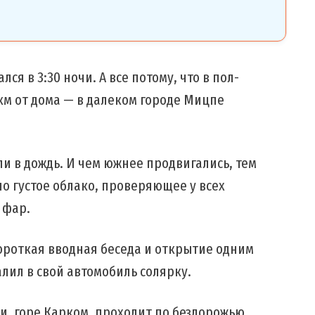
я в 3:30 ночи. А все потому, что в пол-
 км от дома — в далеком городе Мицпе
и в дождь. И чем южнее продвигались, тем
ло густое облако, проверяющее у всех
 фар.
короткая вводная беседа и открытие одним
алил в свой автомобиль солярку.
и, горе Карком, проходит по бездорожью.