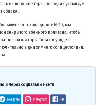
оять на вершине горы, посреди пустыни, и
ут облака….
 большую часть года дороге №10, мы
йон закрытого военного полигона, чтобы
звание святой горы Синай и увидеть
лючительно в дни зимнего солнцестояния.
ина.
но и через социальные сети
Telegram
Instagram
FB