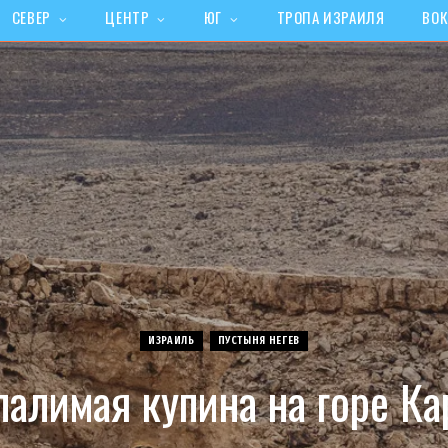
СЕВЕР
ЦЕНТР
ЮГ
ТРОПА ИЗРАИЛЯ
ВОК
ИЗРАИЛЬ
ПУСТЫНЯ НЕГЕВ
палимая купина на горе Ка