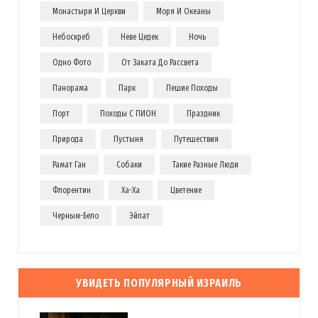
Монастыри И Церкви
Моря И Океаны
Небоскреб
Неве Цедек
Ночь
Одно Фото
От Заката До Рассвета
Панорама
Парк
Пешие Походы
Порт
Походы С ПИОН
Праздник
Природа
Пустыня
Путешествия
Рамат Ган
Собаки
Такие Разные Люди
Флорентин
Ха-Ха
Цветение
Черным-Бело
Эйлат
УВИДЕТЬ ПОПУЛЯРНЫЙ ИЗРАИЛЬ