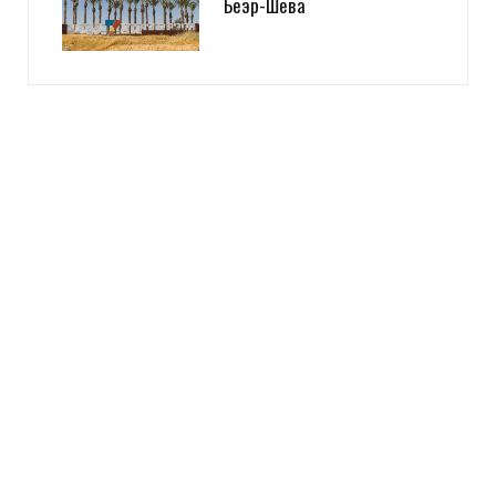
Беэр-Шева