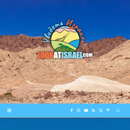
F
I
Y
R
X
P
a
n
o
S
(
i