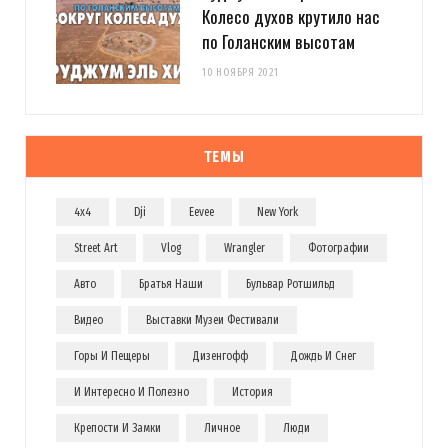
Колесо духов крутило нас
по Голанским высотам
10 НОЯБРЯ 2021
ТЕМЫ
4x4
Dji
Eevee
New York
Street Art
Vlog
Wrangler
Фотографии
Авто
Братья Наши
Бульвар Ротшильд
Видео
Выставки Музеи Фестивали
Горы И Пещеры
Дизенгофф
Дождь И Снег
И Интересно И Полезно
История
Крепости И Замки
Личное
Люди