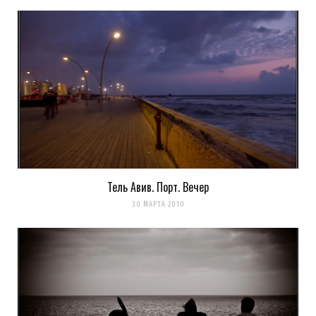
Pingback:
Обновление тель-авивской
набережной | LookAtIsrael.com - Фотографии
Израиля и не только...
Тель Авив. Порт. Вечер
30 МАРТА 2010