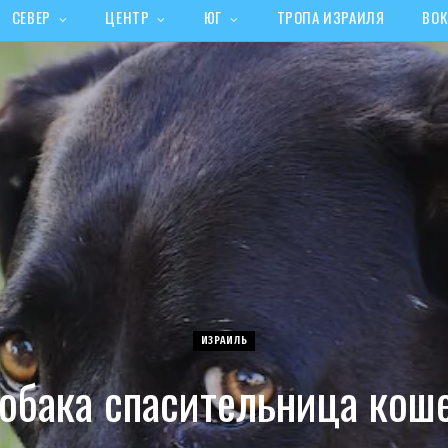
СЕВЕР
ЦЕНТР
ЮГ
ТРОПА ИЗРАИЛЯ
ВОК
ИЗРАИЛЬ
обака спасительница кош