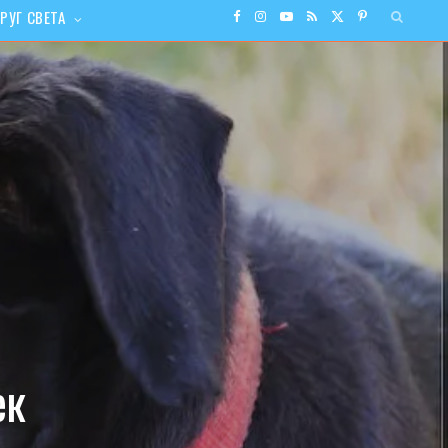
РУГ СВЕТА
F
I
Y
R
X
P
a
n
o
S
(
i
c
s
u
S
T
n
e
t
T
w
t
b
a
u
i
e
o
g
b
t
r
o
r
e
t
e
k
a
e
s
ек
m
r
t
)