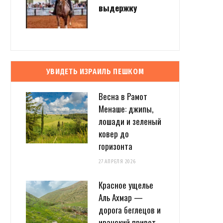
выдержку
УВИДЕТЬ ИЗРАИЛЬ ПЕШКОМ
Весна в Рамот
Менаше: джипы,
лошади и зеленый
ковер до
горизонта
27 АПРЕЛЯ 2026
Красное ущелье
Аль Ахмар —
дорога беглецов и
иранский привет