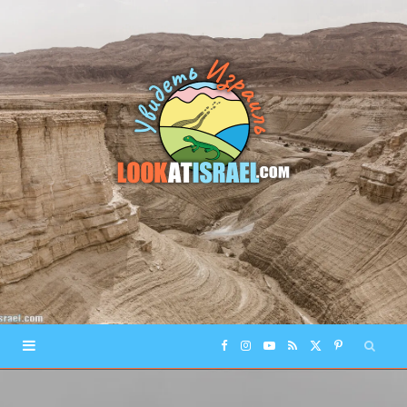
F
I
Y
R
X
P
a
n
o
S
(
i