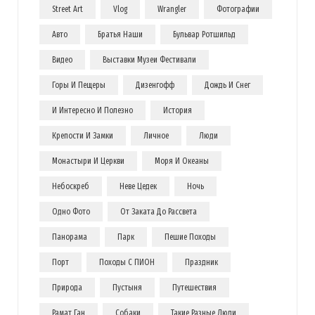
Street Art
Vlog
Wrangler
Фотографии
Авто
Братья Наши
Бульвар Ротшильд
Видео
Выставки Музеи Фестивали
Горы И Пещеры
Дизенгофф
Дождь И Снег
И Интересно И Полезно
История
Крепости И Замки
Личное
Люди
Монастыри И Церкви
Моря И Океаны
Небоскреб
Неве Цедек
Ночь
Одно Фото
От Заката До Рассвета
Панорама
Парк
Пешие Походы
Порт
Походы С ПИОН
Праздник
Природа
Пустыня
Путешествия
Рамат Ган
Собаки
Такие Разные Люди