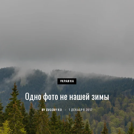
c
s
u
S
T
n
e
t
T
w
t
b
a
u
i
e
o
g
b
t
r
o
r
e
t
e
k
a
e
s
УКРАИНА
Одно фото не нашей зимы
m
r
t
)
BY
EVGENY KO
1 ДЕКАБРЯ 2017