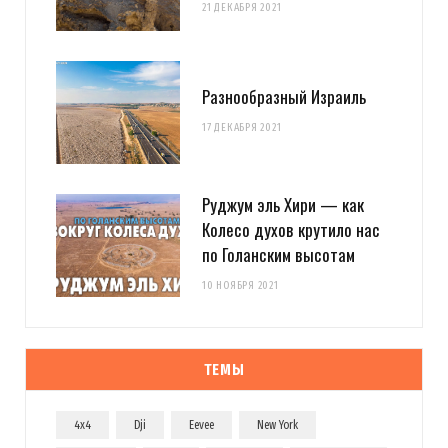
21 ДЕКАБРЯ 2021
Разнообразный Израиль
17 ДЕКАБРЯ 2021
Руджум эль Хири — как
Колесо духов крутило нас
по Голанским высотам
10 НОЯБРЯ 2021
ТЕМЫ
4x4
Dji
Eevee
New York