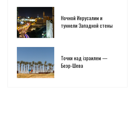
Ночной Иерусалим и
туннели Западной стены
Точки над iзраилем —
Беэр-Шева