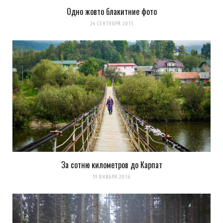
Одно жовто блакитние фото
Сохранить моё имя, email и адрес сайта в этом браузере для
24 СЕНТЯБРЯ 2015
последующих моих комментариев.
Уведомить меня о новых комментариях по email.
Уведомлять меня о новых записях почтой.
Оповещать о новых
комментариях. А можно просто
подписаться на комментарии
За сотню километров до Карпат
19 ЯНВАРЯ 2016