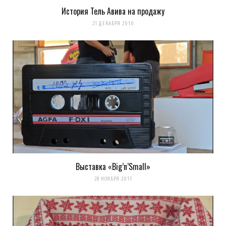
История Тель Авива на продажу
Сохранить моё имя, email и адрес сайта в этом браузере для
21 ДЕКАБРЯ 2010
последующих моих комментариев.
Уведомить меня о новых комментариях по email.
Уведомлять меня о новых записях почтой.
Оповещать о новых
комментариях. А можно просто
подписаться на комментарии
Выставка «Big’n’Small»
28 НОЯБРЯ 2011