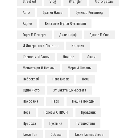
Street Art
Vlog
Wrangler
Фотографии
Авто
Братья Наши
Бульвар Ротшильд
Видео
Выставки Музеи Фестивали
Горы И Пещеры
Дизенгофф
Дождь И Снег
И Интересно И Полезно
История
Крепости И Замки
Личное
Люди
Монастыри И Церкви
Моря И Океаны
Небоскреб
Неве Цедек
Ночь
Одно Фото
От Заката До Рассвета
Панорама
Парк
Пешие Походы
Порт
Походы С ПИОН
Праздник
Природа
Пустыня
Путешествия
Рамат Ган
Собаки
Такие Разные Люди