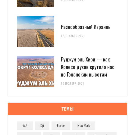
Разнообразный Израиль
17 ДЕКАБРЯ 2021
Руджум эль Хири — как
Колесо духов крутило нас
по Голанским высотам
10 НОЯБРЯ 2021
ТЕМЫ
4x4
Dji
Eevee
New York