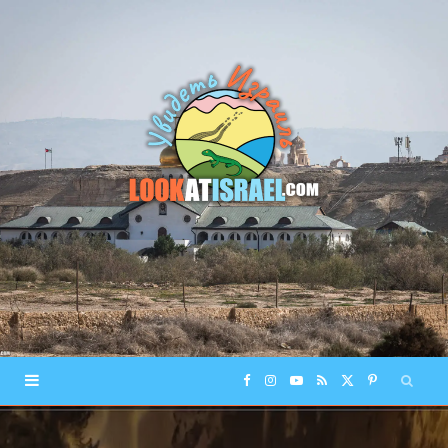
F
I
Y
R
X
P
a
n
o
S
(
i