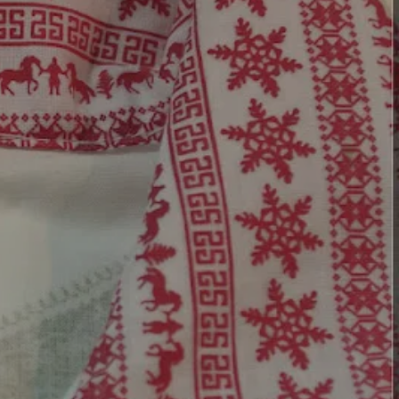
e
t
T
w
t
b
a
u
i
e
o
g
b
t
r
o
r
e
t
e
k
a
e
s
m
r
t
)