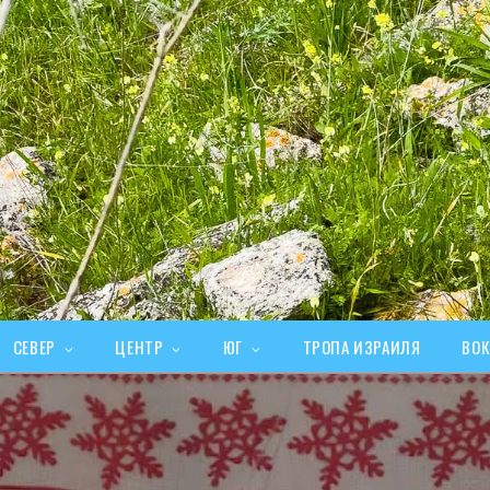
СЕВЕР
ЦЕНТР
ЮГ
ТРОПА ИЗРАИЛЯ
ВОК