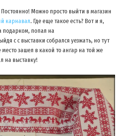
. Постоянно! Можно просто выйти в магазин
ий карнавал
. Где еще такое есть? Вот и я,
а подарком, попал на
выйдя с с выставки собрался уезжать, но тут
место зашел в какой то ангар на той же
л на выставку!