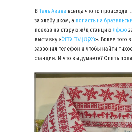
В
Тель Авиве
всегда что то происходит
за хлебушком, а
попасть на бразильск
поехав на старую ж/д станцию
Яффо
з
выставку «
מקטן עד גדול
». Более того 
зазвонил телефон и чтобы найти тихое 
станции. И что вы думаете? Опять попа