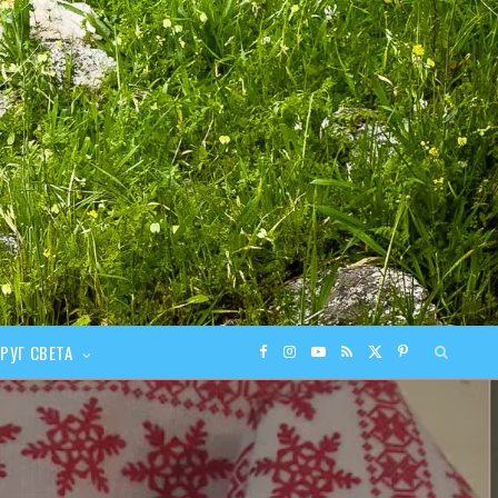
РУГ СВЕТА
F
I
Y
R
X
P
a
n
o
S
(
i
c
s
u
S
T
n