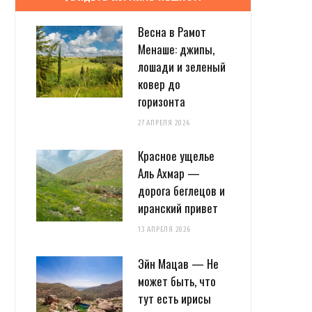
Весна в Рамот
Менаше: джипы,
лошади и зеленый
ковер до
горизонта
27 АПРЕЛЯ 2026
Красное ущелье
Аль Ахмар —
дорога беглецов и
иранский привет
13 АПРЕЛЯ 2026
Эйн Мацав — Не
может быть, что
тут есть ирисы