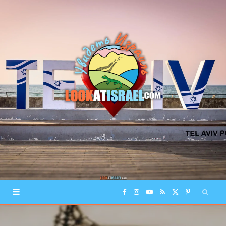
F
I
Y
R
X
P
a
n
o
S
(
i