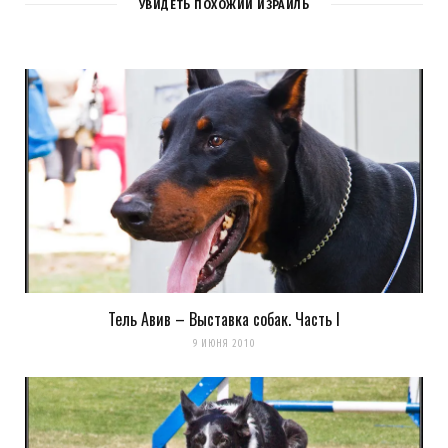
2
КОММЕНТАРИЯ
УВИДЕТЬ ПОХОЖИЙ ИЗРАИЛЬ
Ира
REPLY
13 ЛЕТ AGO
Офигеть!!!! Других слов просто нет!!!!!!
Загрузка...
Тель Авив – Выставка собак. Часть I
k0ev
REPLY
9 ИЮНЯ 2010
13 ЛЕТ AGO
ага. очень необычная стая)